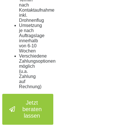
nach
Kontaktaufnahme
inkl.
Drohnenflug
Umsetzung
je nach
Auftragslage
innerhalb
von 6-10
Wochen
Verschiedene
Zahlungsoptionen
möglich
(u.a.
Zahlung
auf
Rechnung)
Jetzt
beraten
lassen