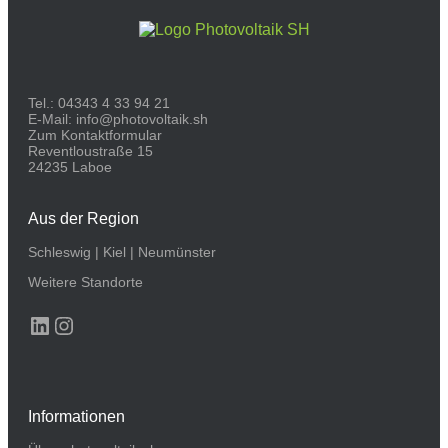
Tel.:
04343 4 33 94 21
E-Mail:
info@photovoltaik.sh
Zum Kontaktformular
Reventloustraße 15
24235 Laboe
Aus der Region
Schleswig
|
Kiel
|
Neumünster
Weitere Standorte
LinkedIn
Instagram
Informationen