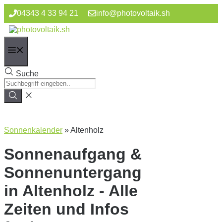
Zum
04343 4 33 94 21
info@photovoltaik.sh
Inhalt
springen
Menü
Suche
Sonnenkalender
»
Altenholz
Sonnenaufgang &
Sonnenuntergang
in Altenholz - Alle
Zeiten und Infos