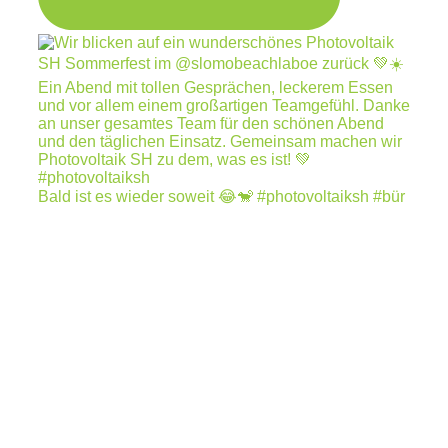
Bald ist es wieder soweit 😂🐒 #photovoltaiksh #bür