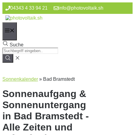
Zum
04343 4 33 94 21
info@photovoltaik.sh
Inhalt
springen
Menü
Suche
Sonnenkalender
»
Bad Bramstedt
Sonnenaufgang &
Sonnenuntergang
in Bad Bramstedt -
Alle Zeiten und