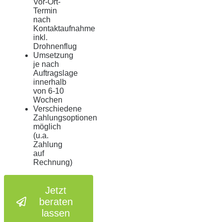
Vor-Ort-
Termin
nach
Kontaktaufnahme
inkl.
Drohnenflug
Umsetzung
je nach
Auftragslage
innerhalb
von 6-10
Wochen
Verschiedene
Zahlungsoptionen
möglich
(u.a.
Zahlung
auf
Rechnung)
Jetzt
beraten
lassen