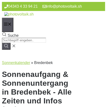
Zum
04343 4 33 94 21
info@photovoltaik.sh
Inhalt
springen
Menü
Suche
Sonnenkalender
»
Bredenbek
Sonnenaufgang &
Sonnenuntergang
in Bredenbek - Alle
Zeiten und Infos