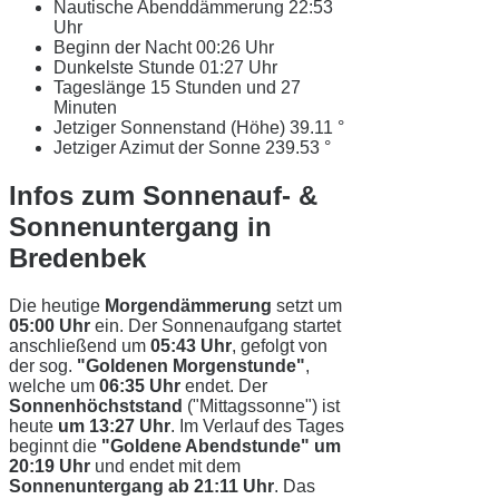
Nautische Abenddämmerung
22:53
Uhr
Beginn der Nacht
00:26 Uhr
Dunkelste Stunde
01:27 Uhr
Tageslänge
15 Stunden und 27
Minuten
Jetziger Sonnenstand (Höhe)
39.11 °
Jetziger Azimut der Sonne
239.53 °
Infos zum Sonnenauf- &
Sonnenuntergang in
Bredenbek
Die heutige
Morgendämmerung
setzt um
05:00 Uhr
ein. Der Sonnenaufgang startet
anschließend um
05:43 Uhr
, gefolgt von
der sog.
"Goldenen Morgenstunde"
,
welche um
06:35 Uhr
endet. Der
Sonnenhöchststand
("Mittagssonne") ist
heute
um 13:27 Uhr
. Im Verlauf des Tages
beginnt die
"Goldene Abendstunde" um
20:19 Uhr
und endet mit dem
Sonnenuntergang ab 21:11 Uhr
. Das