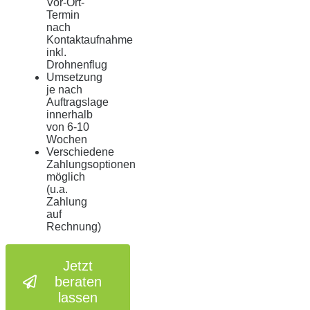
Vor-Ort-
Termin
nach
Kontaktaufnahme
inkl.
Drohnenflug
Umsetzung
je nach
Auftragslage
innerhalb
von 6-10
Wochen
Verschiedene
Zahlungsoptionen
möglich
(u.a.
Zahlung
auf
Rechnung)
Jetzt
beraten
lassen