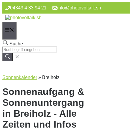
Zum
04343 4 33 94 21
info@photovoltaik.sh
Inhalt
springen
Menü
Suche
Sonnenkalender
»
Breiholz
Sonnenaufgang &
Sonnenuntergang
in Breiholz - Alle
Zeiten und Infos