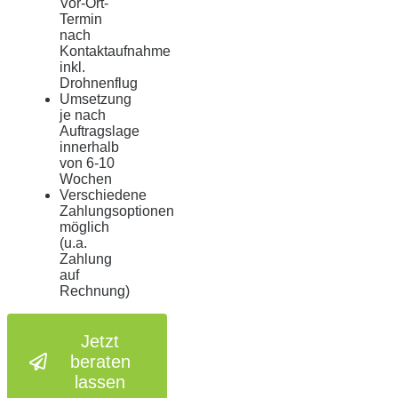
Vor-Ort-
Termin
nach
Kontaktaufnahme
inkl.
Drohnenflug
Umsetzung
je nach
Auftragslage
innerhalb
von 6-10
Wochen
Verschiedene
Zahlungsoptionen
möglich
(u.a.
Zahlung
auf
Rechnung)
Jetzt
beraten
lassen