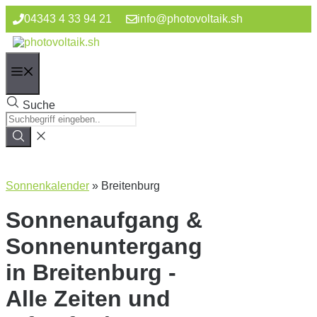
Zum
04343 4 33 94 21
info@photovoltaik.sh
Inhalt
springen
Menü
Suche
Sonnenkalender
»
Breitenburg
Sonnenaufgang &
Sonnenuntergang
in Breitenburg -
Alle Zeiten und