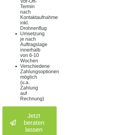
Vor-Ort-
Termin
nach
Kontaktaufnahme
inkl.
Drohnenflug
Umsetzung
je nach
Auftragslage
innerhalb
von 6-10
Wochen
Verschiedene
Zahlungsoptionen
möglich
(u.a.
Zahlung
auf
Rechnung)
Jetzt
beraten
lassen