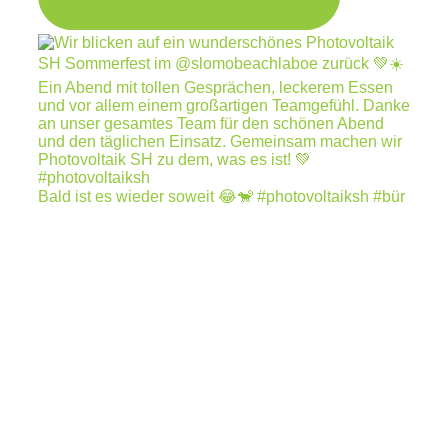
Bald ist es wieder soweit 😂🐒 #photovoltaiksh #bür