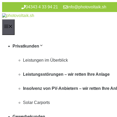
Zum
04343 4 33 94 21
info@photovoltaik.sh
Inhalt
springen
Menü
Privatkunden
Leistungen im Überblick
Leistungsstörungen – wir retten Ihre Anlage
Insolvenz von PV-Anbietern – wir retten Ihre An
Solar Carports
Gewerbekunden