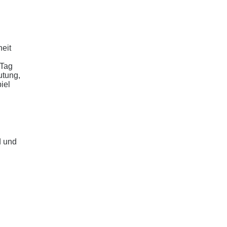
eit
 Tag
utung,
iel
d und