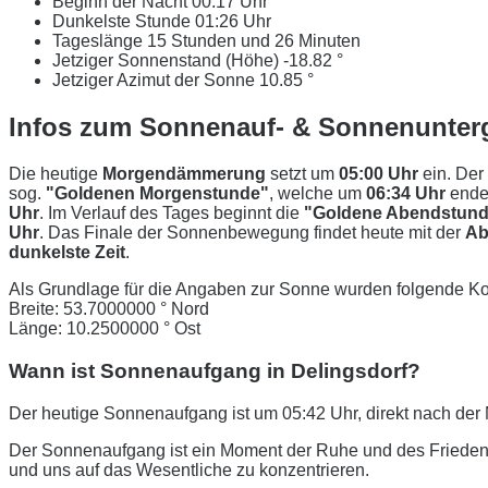
Beginn der Nacht
00:17 Uhr
Dunkelste Stunde
01:26 Uhr
Tageslänge
15 Stunden und 26 Minuten
Jetziger Sonnenstand (Höhe)
-18.82 °
Jetziger Azimut der Sonne
10.85 °
Infos zum Sonnenauf- & Sonnenunterg
Die heutige
Morgendämmerung
setzt um
05:00 Uhr
ein. Der
sog.
"Goldenen Morgenstunde"
, welche um
06:34 Uhr
ende
Uhr
. Im Verlauf des Tages beginnt die
"Goldene Abendstund
Uhr
. Das Finale der Sonnenbewegung findet heute mit der
Ab
dunkelste Zeit
.
Als Grundlage für die Angaben zur Sonne wurden folgende Ko
Breite: 53.7000000 ° Nord
Länge: 10.2500000 ° Ost
Wann ist Sonnenaufgang in Delingsdorf?
Der heutige Sonnenaufgang ist um 05:42 Uhr, direkt nach d
Der Sonnenaufgang ist ein Moment der Ruhe und des Friedens
und uns auf das Wesentliche zu konzentrieren.