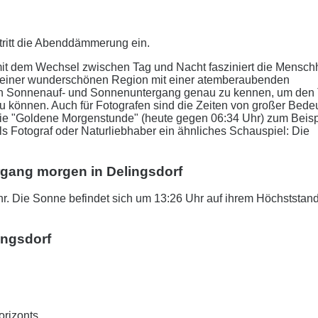
tritt die Abenddämmerung ein.
it dem Wechsel zwischen Tag und Nacht fasziniert die Menschh
in einer wunderschönen Region mit einer atemberaubenden
r den Sonnenauf- und Sonnenuntergang genau zu kennen, um den
zu können. Auch für Fotografen sind die Zeiten von großer Bede
 Die "Goldene Morgenstunde" (heute gegen 06:34 Uhr) zum Beisp
als Fotograf oder Naturliebhaber ein ähnliches Schauspiel: Die
rgang morgen in Delingsdorf
r. Die Sonne befindet sich um 13:26 Uhr auf ihrem Höchststan
ingsdorf
orizonts