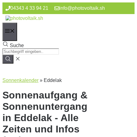
Zum
04343 4 33 94 21
info@photovoltaik.sh
Inhalt
springen
Menü
Suche
Sonnenkalender
»
Eddelak
Sonnenaufgang &
Sonnenuntergang
in Eddelak - Alle
Zeiten und Infos