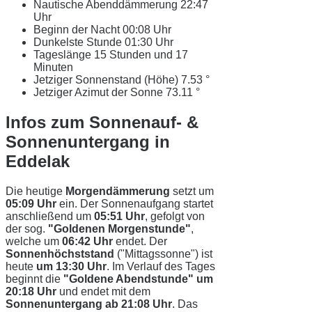
Nautische Abenddämmerung
22:47
Uhr
Beginn der Nacht
00:08 Uhr
Dunkelste Stunde
01:30 Uhr
Tageslänge
15 Stunden und 17
Minuten
Jetziger Sonnenstand (Höhe)
7.53 °
Jetziger Azimut der Sonne
73.11 °
Infos zum Sonnenauf- &
Sonnenuntergang in
Eddelak
Die heutige
Morgendämmerung
setzt um
05:09 Uhr
ein. Der Sonnenaufgang startet
anschließend um
05:51 Uhr
, gefolgt von
der sog.
"Goldenen Morgenstunde"
,
welche um
06:42 Uhr
endet. Der
Sonnenhöchststand
("Mittagssonne") ist
heute
um 13:30 Uhr
. Im Verlauf des Tages
beginnt die
"Goldene Abendstunde" um
20:18 Uhr
und endet mit dem
Sonnenuntergang ab 21:08 Uhr
. Das