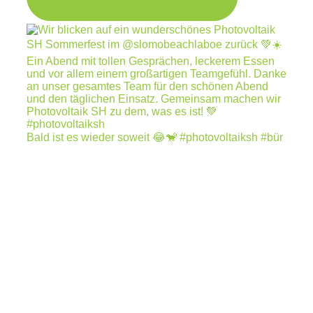
Bald ist es wieder soweit 😂🐒 #photovoltaiksh #bür