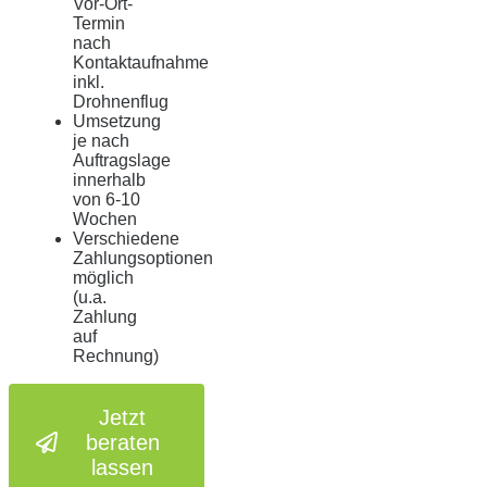
Vor-Ort-
Termin
nach
Kontaktaufnahme
inkl.
Drohnenflug
Umsetzung
je nach
Auftragslage
innerhalb
von 6-10
Wochen
Verschiedene
Zahlungsoptionen
möglich
(u.a.
Zahlung
auf
Rechnung)
Jetzt
beraten
lassen