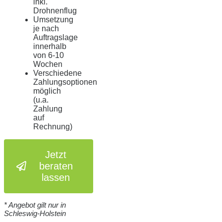
inkl.
Drohnenflug
Umsetzung
je nach
Auftragslage
innerhalb
von 6-10
Wochen
Verschiedene
Zahlungsoptionen
möglich
(u.a.
Zahlung
auf
Rechnung)
Jetzt
beraten
lassen
* Angebot gilt nur in
Schleswig-Holstein