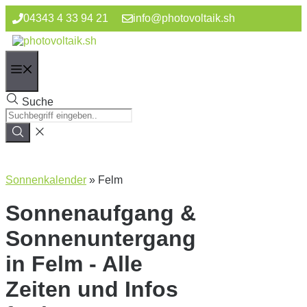
Zum
04343 4 33 94 21
info@photovoltaik.sh
Inhalt
springen
Menü
Suche
Sonnenkalender
»
Felm
Sonnenaufgang &
Sonnenuntergang
in Felm - Alle
Zeiten und Infos