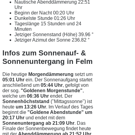
Nautische Abenddämmerung
22:51
Uhr
Beginn der Nacht
00:20 Uhr
Dunkelste Stunde
01:26 Uhr
Tageslänge
15 Stunden und 24
Minuten
Jetziger Sonnenstand (Höhe)
39.96 °
Jetziger Azimut der Sonne
236.82 °
Infos zum Sonnenauf- &
Sonnenuntergang in Felm
Die heutige
Morgendämmerung
setzt um
05:01 Uhr
ein. Der Sonnenaufgang startet
anschließend um
05:44 Uhr
, gefolgt von
der sog.
"Goldenen Morgenstunde"
,
welche um
06:36 Uhr
endet. Der
Sonnenhöchststand
("Mittagssonne") ist
heute
um 13:26 Uhr
. Im Verlauf des Tages
beginnt die
"Goldene Abendstunde" um
20:17 Uhr
und endet mit dem
Sonnenuntergang ab 21:09 Uhr
. Das
Finale der Sonnenbewegung findet heute
mit der
Abenddämmerung ab 21:52 Uhr