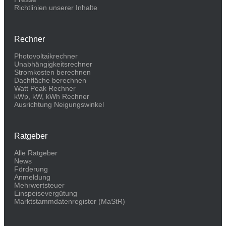
Richtlinien unserer Inhalte
Rechner
Photovoltaikrechner
Unabhängigkeitsrechner
Stromkosten berechnen
Dachfläche berechnen
Watt Peak Rechner
kWp, kW, kWh Rechner
Ausrichtung Neigungswinkel
Ratgeber
Alle Ratgeber
News
Förderung
Anmeldung
Mehrwertsteuer
Einspeisevergütung
Marktstammdaten­register (MaStR)