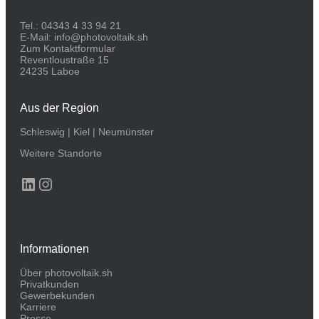
Tel.:
04343 4 33 94 21
E-Mail:
info@photovoltaik.sh
Zum Kontaktformular
Reventloustraße 15
24235 Laboe
Aus der Region
Schleswig
|
Kiel
|
Neumünster
Weitere Standorte
LinkedIn
Instagram
Informationen
Über photovoltaik.sh
Privatkunden
Gewerbekunden
Karriere
Presse