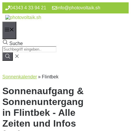
Zum
04343 4 33 94 21
info@photovoltaik.sh
Inhalt
springen
Menü
Suche
Sonnenkalender
»
Flintbek
Sonnenaufgang &
Sonnenuntergang
in Flintbek - Alle
Zeiten und Infos