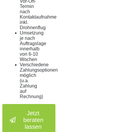
Vor-Ort-
Termin
nach
Kontaktaufnahme
inkl.
Drohnenflug
Umsetzung
je nach
Auftragslage
innerhalb
von 6-10
Wochen
Verschiedene
Zahlungsoptionen
möglich
(u.a.
Zahlung
auf
Rechnung)
Jetzt
beraten
lassen