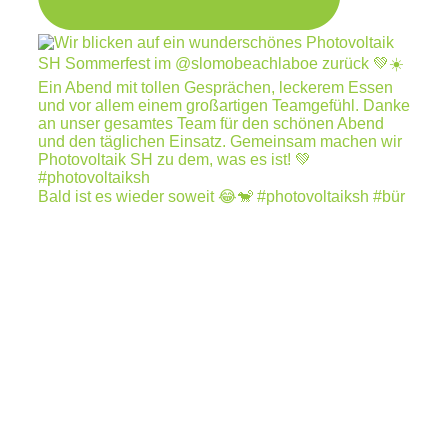
Bald ist es wieder soweit 😂🐒 #photovoltaiksh #bür