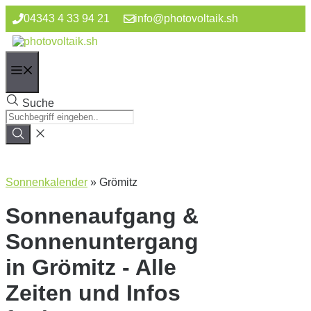
Zum
04343 4 33 94 21
info@photovoltaik.sh
Inhalt
springen
Menü
Suche
Sonnenkalender
»
Grömitz
Sonnenaufgang &
Sonnenuntergang
in Grömitz - Alle
Zeiten und Infos