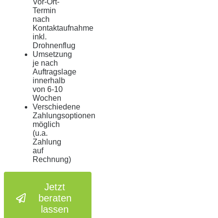
Vor-Ort-
Termin
nach
Kontaktaufnahme
inkl.
Drohnenflug
Umsetzung
je nach
Auftragslage
innerhalb
von 6-10
Wochen
Verschiedene
Zahlungsoptionen
möglich
(u.a.
Zahlung
auf
Rechnung)
Jetzt
beraten
lassen