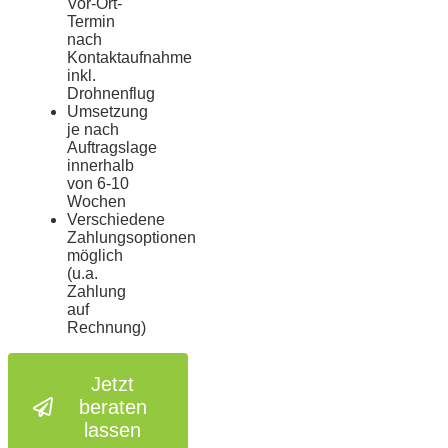
Vor-Ort-
Termin
nach
Kontaktaufnahme
inkl.
Drohnenflug
Umsetzung
je nach
Auftragslage
innerhalb
von 6-10
Wochen
Verschiedene
Zahlungsoptionen
möglich
(u.a.
Zahlung
auf
Rechnung)
Jetzt
beraten
lassen