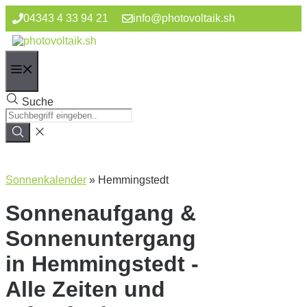
Zum
04343 4 33 94 21
info@photovoltaik.sh
Inhalt
springen
Menü
Suche
Sonnenkalender
»
Hemmingstedt
Sonnenaufgang &
Sonnenuntergang
in Hemmingstedt -
Alle Zeiten und