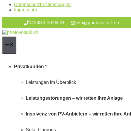
Datenschutzbestimmungen
Impressum
Zum
04343 4 33 94 21
info@photovoltaik.sh
Inhalt
springen
Menü
Privatkunden
Leistungen im Überblick
Leistungsstörungen – wir retten Ihre Anlage
Insolvenz von PV-Anbietern – wir retten Ihre An
Solar Carports