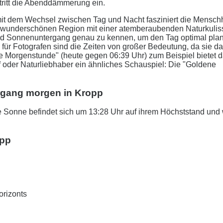
tritt die Abenddämmerung ein.
it dem Wechsel zwischen Tag und Nacht fasziniert die Menschh
er wunderschönen Region mit einer atemberaubenden Naturkulis
 und Sonnenuntergang genau zu kennen, um den Tag optimal pla
 für Fotografen sind die Zeiten von großer Bedeutung, da sie d
ne Morgenstunde" (heute gegen 06:39 Uhr) zum Beispiel bietet 
af oder Naturliebhaber ein ähnliches Schauspiel: Die "Goldene
rgang morgen in Kropp
 Sonne befindet sich um 13:28 Uhr auf ihrem Höchststand und 
opp
orizonts