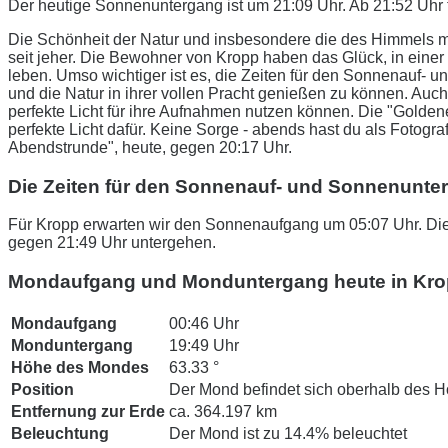
Der heutige Sonnenuntergang ist um 21:09 Uhr. Ab 21:52 Uhr 
Die Schönheit der Natur und insbesondere die des Himmels m
seit jeher. Die Bewohner von Kropp haben das Glück, in ein
leben. Umso wichtiger ist es, die Zeiten für den Sonnenauf-
und die Natur in ihrer vollen Pracht genießen zu können. Auch
perfekte Licht für ihre Aufnahmen nutzen können. Die "Golde
perfekte Licht dafür. Keine Sorge - abends hast du als Fotogr
Abendstrunde", heute, gegen 20:17 Uhr.
Die Zeiten für den Sonnenauf- und Sonnenunte
Für Kropp erwarten wir den Sonnenaufgang um 05:07 Uhr. Die
gegen 21:49 Uhr untergehen.
Mondaufgang und Monduntergang heute in Kr
Mondaufgang
00:46 Uhr
Monduntergang
19:49 Uhr
Höhe des Mondes
63.33 °
Position
Der Mond befindet sich oberhalb des H
Entfernung zur Erde
ca. 364.197 km
Beleuchtung
Der Mond ist zu 14.4% beleuchtet