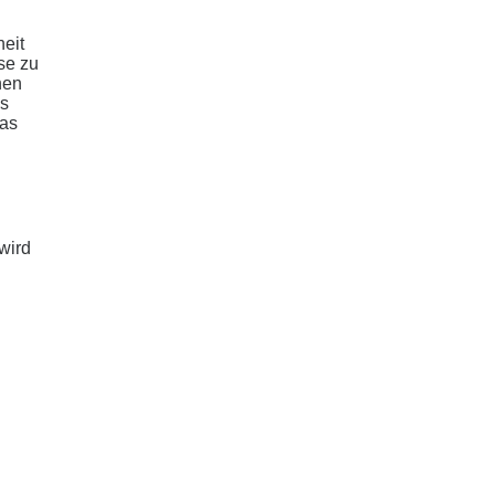
eit
se zu
nen
as
das
wird