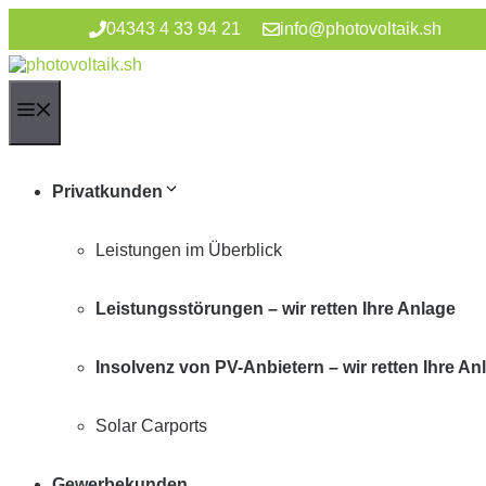
Zum
04343 4 33 94 21
info@photovoltaik.sh
Inhalt
springen
Menü
Privatkunden
Leistungen im Überblick
Leistungsstörungen – wir retten Ihre Anlage
Insolvenz von PV-Anbietern – wir retten Ihre An
Solar Carports
Gewerbekunden