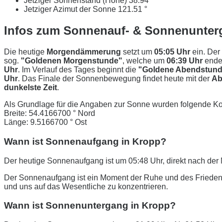
Jetziger Sonnenstand (Höhe)
38.94 °
Jetziger Azimut der Sonne
121.51 °
Infos zum Sonnenauf- & Sonnenunter
Die heutige
Morgendämmerung
setzt um
05:05 Uhr
ein. Der
sog.
"Goldenen Morgenstunde"
, welche um
06:39 Uhr
ende
Uhr
. Im Verlauf des Tages beginnt die
"Goldene Abendstund
Uhr
. Das Finale der Sonnenbewegung findet heute mit der
Ab
dunkelste Zeit
.
Als Grundlage für die Angaben zur Sonne wurden folgende Ko
Breite: 54.4166700 ° Nord
Länge: 9.5166700 ° Ost
Wann ist Sonnenaufgang in Kropp?
Der heutige Sonnenaufgang ist um 05:48 Uhr, direkt nach d
Der Sonnenaufgang ist ein Moment der Ruhe und des Friedens
und uns auf das Wesentliche zu konzentrieren.
Wann ist Sonnenuntergang in Kropp?