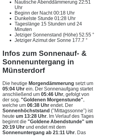
Nautische Abenddämmerung
22:51
Uhr
Beginn der Nacht
00:18 Uhr
Dunkelste Stunde
01:28 Uhr
Tageslänge
15 Stunden und 24
Minuten
Jetziger Sonnenstand (Höhe)
52.55 °
Jetziger Azimut der Sonne
177.7 °
Infos zum Sonnenauf- &
Sonnenuntergang in
Münsterdorf
Die heutige
Morgendämmerung
setzt um
05:04 Uhr
ein. Der Sonnenaufgang startet
anschließend um
05:46 Uhr
, gefolgt von
der sog.
"Goldenen Morgenstunde"
,
welche um
06:38 Uhr
endet. Der
Sonnenhöchststand
("Mittagssonne") ist
heute
um 13:28 Uhr
. Im Verlauf des Tages
beginnt die
"Goldene Abendstunde" um
20:19 Uhr
und endet mit dem
Sonnenuntergang ab 21:11 Uhr
. Das