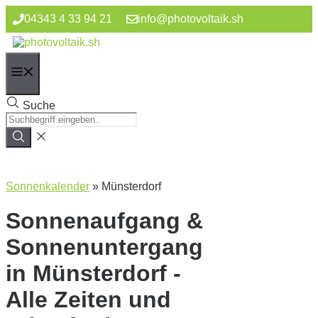
Zum
04343 4 33 94 21
info@photovoltaik.sh
Inhalt
springen
Menü
Suche
Sonnenkalender
»
Münsterdorf
Sonnenaufgang &
Sonnenuntergang
in Münsterdorf -
Alle Zeiten und