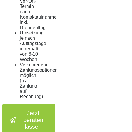
Vor-Ort-
Termin
nach
Kontaktaufnahme
inkl.
Drohnenflug
Umsetzung
je nach
Auftragslage
innerhalb
von 6-10
Wochen
Verschiedene
Zahlungsoptionen
möglich
(u.a.
Zahlung
auf
Rechnung)
Jetzt
beraten
lassen