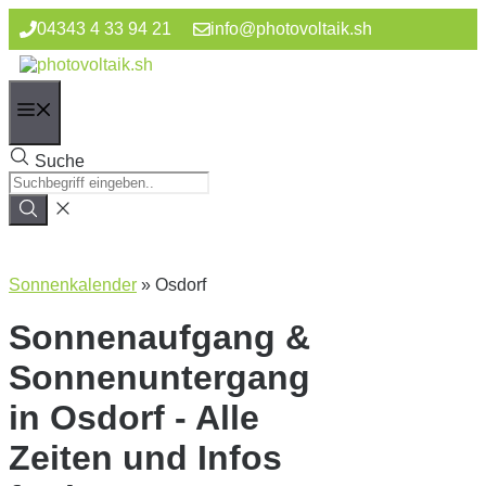
Zum
04343 4 33 94 21
info@photovoltaik.sh
Inhalt
springen
Menü
Suche
Sonnenkalender
»
Osdorf
Sonnenaufgang &
Sonnenuntergang
in Osdorf - Alle
Zeiten und Infos