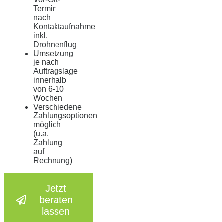
Termin
nach
Kontaktaufnahme
inkl.
Drohnenflug
Umsetzung
je nach
Auftragslage
innerhalb
von 6-10
Wochen
Verschiedene
Zahlungsoptionen
möglich
(u.a.
Zahlung
auf
Rechnung)
Jetzt
beraten
lassen