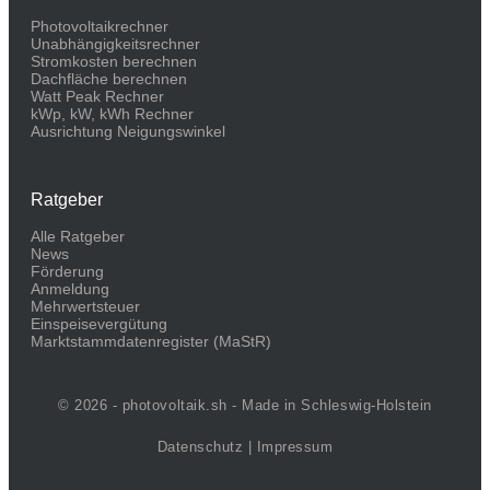
Photovoltaikrechner
Unabhängigkeitsrechner
Stromkosten berechnen
Dachfläche berechnen
Watt Peak Rechner
kWp, kW, kWh Rechner
Ausrichtung Neigungswinkel
Ratgeber
Alle Ratgeber
News
Förderung
Anmeldung
Mehrwertsteuer
Einspeisevergütung
Marktstammdaten­register (MaStR)
© 2026 - photovoltaik.sh - Made in Schleswig-Holstein
Datenschutz
|
Impressum