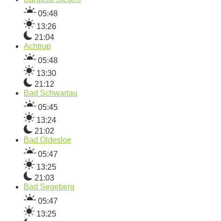
05:48
13:26
21:04
Achtrup
05:48
13:30
21:12
Bad Schwartau
05:45
13:24
21:02
Bad Oldesloe
05:47
13:25
21:03
Bad Segeberg
05:47
13:25