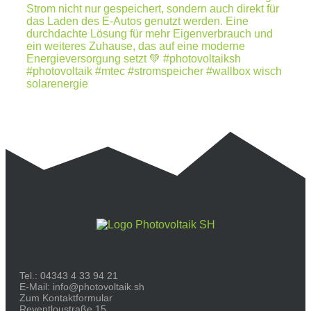
Tel.:
04343 4 33 94 21
E-Mail:
info@photovoltaik.sh
Zum Kontaktformular
Reventloustraße 15