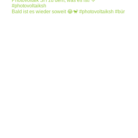
Bald ist es wieder soweit 😂🐒 #photovoltaiksh #bür