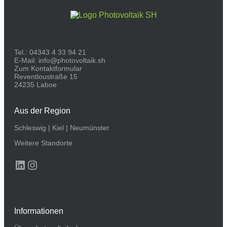
Tel.:
04343 4 33 94 21
E-Mail:
info@photovoltaik.sh
Zum Kontaktformular
Reventloustraße 15
24235 Laboe
Aus der Region
Schleswig
|
Kiel
|
Neumünster
Weitere Standorte
LinkedIn
Instagram
Informationen