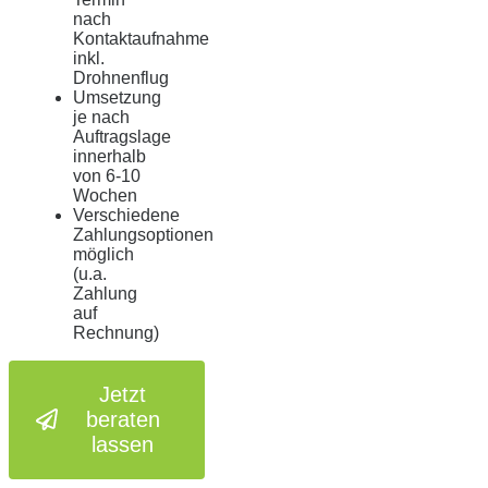
nach
Kontaktaufnahme
inkl.
Drohnenflug
Umsetzung
je nach
Auftragslage
innerhalb
von 6-10
Wochen
Verschiedene
Zahlungsoptionen
möglich
(u.a.
Zahlung
auf
Rechnung)
Jetzt
beraten
lassen