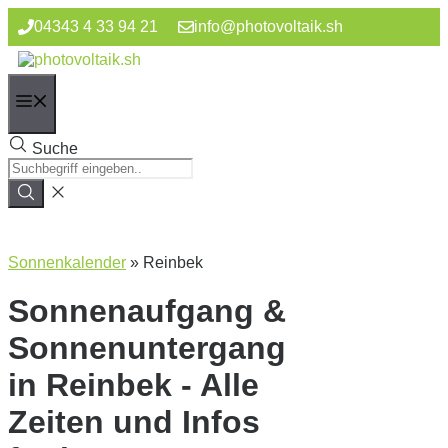
Zum
04343 4 33 94 21
info@photovoltaik.sh
Inhalt
springen
Menü
Suche
Sonnenkalender
»
Reinbek
Sonnenaufgang &
Sonnenuntergang
in Reinbek - Alle
Zeiten und Infos