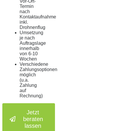
Vor-Ort-
Termin
nach
Kontaktaufnahme
inkl.
Drohnenflug
Umsetzung
je nach
Auftragslage
innerhalb
von 6-10
Wochen
Verschiedene
Zahlungsoptionen
möglich
(u.a.
Zahlung
auf
Rechnung)
Jetzt
beraten
lassen