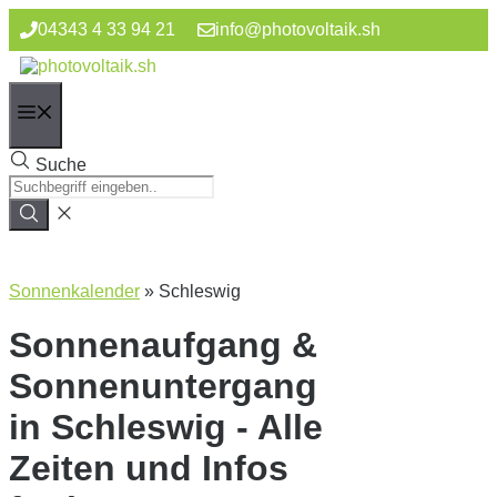
Zum
04343 4 33 94 21
info@photovoltaik.sh
Inhalt
springen
Menü
Suche
Sonnenkalender
»
Schleswig
Sonnenaufgang &
Sonnenuntergang
in Schleswig - Alle
Zeiten und Infos