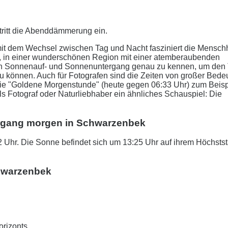
tritt die Abenddämmerung ein.
it dem Wechsel zwischen Tag und Nacht fasziniert die Menschh
, in einer wunderschönen Region mit einer atemberaubenden
r den Sonnenauf- und Sonnenuntergang genau zu kennen, um den
zu können. Auch für Fotografen sind die Zeiten von großer Bede
 Die "Goldene Morgenstunde" (heute gegen 06:33 Uhr) zum Beisp
als Fotograf oder Naturliebhaber ein ähnliches Schauspiel: Die
ergang morgen in Schwarzenbek
Uhr. Die Sonne befindet sich um 13:25 Uhr auf ihrem Höchsts
hwarzenbek
orizonts