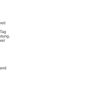
eit
 Tag
utung,
iel
tand