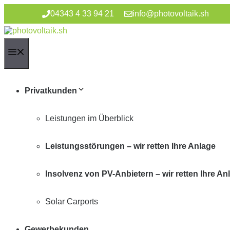
Zum
04343 4 33 94 21
info@photovoltaik.sh
Inhalt
springen
Menü
Privatkunden
Leistungen im Überblick
Leistungsstörungen – wir retten Ihre Anlage
Insolvenz von PV-Anbietern – wir retten Ihre An
Solar Carports
Gewerbekunden