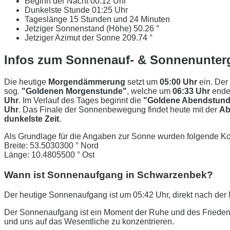
Beginn der Nacht
00:12 Uhr
Dunkelste Stunde
01:25 Uhr
Tageslänge
15 Stunden und 24 Minuten
Jetziger Sonnenstand (Höhe)
50.26 °
Jetziger Azimut der Sonne
209.74 °
Infos zum Sonnenauf- & Sonnenunter
Die heutige
Morgendämmerung
setzt um
05:00 Uhr
ein. Der
sog.
"Goldenen Morgenstunde"
, welche um
06:33 Uhr
ende
Uhr
. Im Verlauf des Tages beginnt die
"Goldene Abendstund
Uhr
. Das Finale der Sonnenbewegung findet heute mit der
Ab
dunkelste Zeit
.
Als Grundlage für die Angaben zur Sonne wurden folgende Ko
Breite: 53.5030300 ° Nord
Länge: 10.4805500 ° Ost
Wann ist Sonnenaufgang in Schwarzenbek?
Der heutige Sonnenaufgang ist um 05:42 Uhr, direkt nach d
Der Sonnenaufgang ist ein Moment der Ruhe und des Friedens
und uns auf das Wesentliche zu konzentrieren.