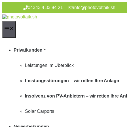
Zum
04343 4 33 94 21
info@photovoltaik.sh
Inhalt
springen
Menü
Privatkunden
Leistungen im Überblick
Leistungsstörungen – wir retten Ihre Anlage
Insolvenz von PV-Anbietern – wir retten Ihre An
Solar Carports
Gewerbekunden