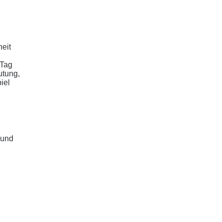
eit
 Tag
utung,
iel
 und