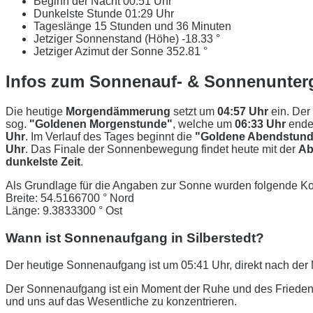
Beginn der Nacht
00:51 Uhr
Dunkelste Stunde
01:29 Uhr
Tageslänge
15 Stunden und 36 Minuten
Jetziger Sonnenstand (Höhe)
-18.33 °
Jetziger Azimut der Sonne
352.81 °
Infos zum Sonnenauf- & Sonnenunterg
Die heutige
Morgendämmerung
setzt um
04:57 Uhr
ein. Der
sog.
"Goldenen Morgenstunde"
, welche um
06:33 Uhr
ende
Uhr
. Im Verlauf des Tages beginnt die
"Goldene Abendstund
Uhr
. Das Finale der Sonnenbewegung findet heute mit der
Ab
dunkelste Zeit
.
Als Grundlage für die Angaben zur Sonne wurden folgende Ko
Breite: 54.5166700 ° Nord
Länge: 9.3833300 ° Ost
Wann ist Sonnenaufgang in Silberstedt?
Der heutige Sonnenaufgang ist um 05:41 Uhr, direkt nach d
Der Sonnenaufgang ist ein Moment der Ruhe und des Friedens
und uns auf das Wesentliche zu konzentrieren.