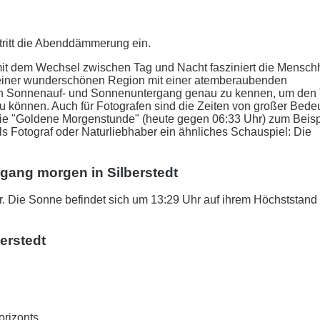
tritt die Abenddämmerung ein.
it dem Wechsel zwischen Tag und Nacht fasziniert die Menschh
n einer wunderschönen Region mit einer atemberaubenden
r den Sonnenauf- und Sonnenuntergang genau zu kennen, um den
zu können. Auch für Fotografen sind die Zeiten von großer Bede
 Die "Goldene Morgenstunde" (heute gegen 06:33 Uhr) zum Beisp
als Fotograf oder Naturliebhaber ein ähnliches Schauspiel: Die
gang morgen in Silberstedt
. Die Sonne befindet sich um 13:29 Uhr auf ihrem Höchststand
erstedt
orizonts