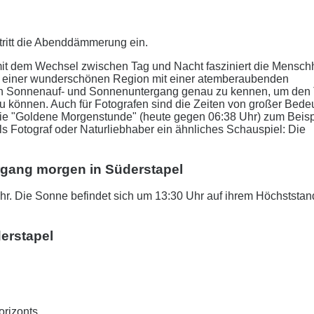
tritt die Abenddämmerung ein.
it dem Wechsel zwischen Tag und Nacht fasziniert die Menschh
in einer wunderschönen Region mit einer atemberaubenden
r den Sonnenauf- und Sonnenuntergang genau zu kennen, um den
zu können. Auch für Fotografen sind die Zeiten von großer Bede
 Die "Goldene Morgenstunde" (heute gegen 06:38 Uhr) zum Beisp
als Fotograf oder Naturliebhaber ein ähnliches Schauspiel: Die
rgang morgen in Süderstapel
r. Die Sonne befindet sich um 13:30 Uhr auf ihrem Höchststan
erstapel
orizonts