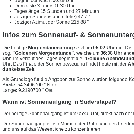
Beginn der Nacht
00:29 Uhr
Dunkelste Stunde
01:30 Uhr
Tageslänge
15 Stunden und 27 Minuten
Jetziger Sonnenstand (Höhe)
47.7 °
Jetziger Azimut der Sonne
215.88 °
Infos zum Sonnenauf- & Sonnenunterg
Die heutige
Morgendämmerung
setzt um
05:02 Uhr
ein. Der
sog.
"Goldenen Morgenstunde"
, welche um
06:38 Uhr
ende
Uhr
. Im Verlauf des Tages beginnt die
"Goldene Abendstund
Uhr
. Das Finale der Sonnenbewegung findet heute mit der
Ab
dunkelste Zeit
.
Als Grundlage für die Angaben zur Sonne wurden folgende Ko
Breite: 54.3496700 ° Nord
Länge: 9.2190700 ° Ost
Wann ist Sonnenaufgang in Süderstapel?
Der heutige Sonnenaufgang ist um 05:46 Uhr, direkt nach d
Der Sonnenaufgang ist ein Moment der Ruhe und des Friedens
und uns auf das Wesentliche zu konzentrieren.