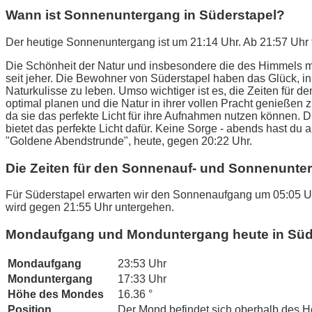
Wann ist Sonnenuntergang in Süderstapel?
Der heutige Sonnenuntergang ist um 21:14 Uhr. Ab 21:57 Uhr 
Die Schönheit der Natur und insbesondere die des Himmels m
seit jeher. Die Bewohner von Süderstapel haben das Glück, 
Naturkulisse zu leben. Umso wichtiger ist es, die Zeiten fü
optimal planen und die Natur in ihrer vollen Pracht genießen 
da sie das perfekte Licht für ihre Aufnahmen nutzen können.
bietet das perfekte Licht dafür. Keine Sorge - abends hast du 
"Goldene Abendstrunde", heute, gegen 20:22 Uhr.
Die Zeiten für den Sonnenauf- und Sonnenunte
Für Süderstapel erwarten wir den Sonnenaufgang um 05:05 Uh
wird gegen 21:55 Uhr untergehen.
Mondaufgang und Monduntergang heute in Süd
Mondaufgang
23:53 Uhr
Monduntergang
17:33 Uhr
Höhe des Mondes
16.36 °
Position
Der Mond befindet sich oberhalb des H