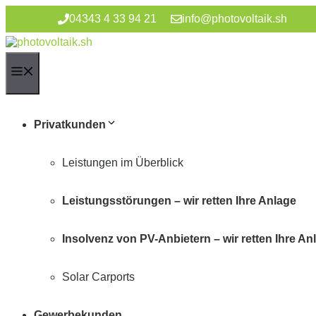
Zum
04343 4 33 94 21
info@photovoltaik.sh
Inhalt
springen
Menü
Privatkunden
Leistungen im Überblick
Leistungsstörungen – wir retten Ihre Anlage
Insolvenz von PV-Anbietern – wir retten Ihre An
Solar Carports
Gewerbekunden