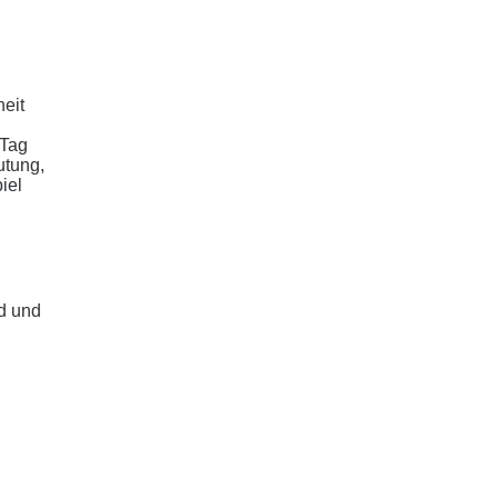
eit
 Tag
utung,
iel
d und