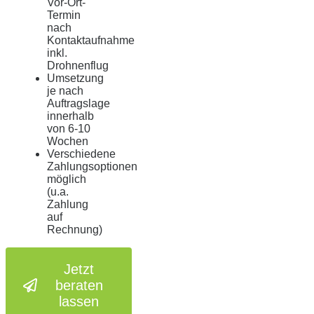
Vor-Ort-
Termin
nach
Kontaktaufnahme
inkl.
Drohnenflug
Umsetzung
je nach
Auftragslage
innerhalb
von 6-10
Wochen
Verschiedene
Zahlungsoptionen
möglich
(u.a.
Zahlung
auf
Rechnung)
Jetzt
beraten
lassen