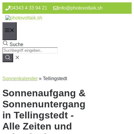
Zum
04343 4 33 94 21
info@photovoltaik.sh
Inhalt
springen
Menü
Suche
Sonnenkalender
»
Tellingstedt
Sonnenaufgang &
Sonnenuntergang
in Tellingstedt -
Alle Zeiten und