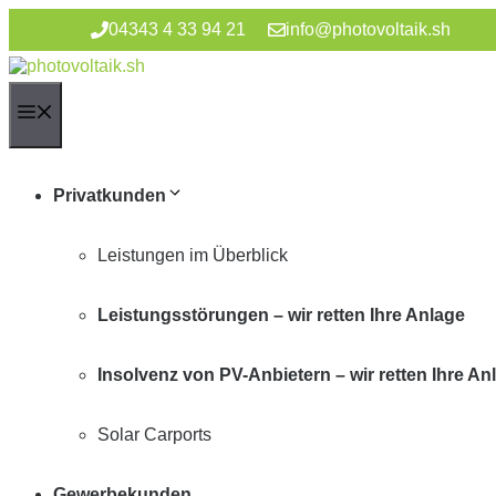
Zum
04343 4 33 94 21
info@photovoltaik.sh
Inhalt
springen
Menü
Privatkunden
Leistungen im Überblick
Leistungsstörungen – wir retten Ihre Anlage
Insolvenz von PV-Anbietern – wir retten Ihre An
Solar Carports
Gewerbekunden