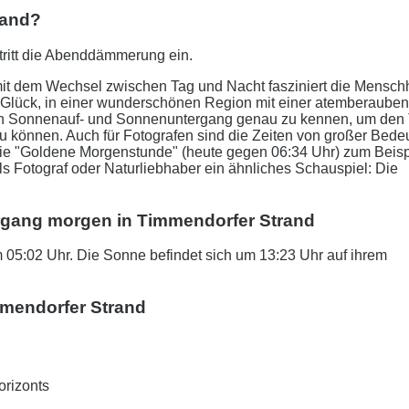
rand?
tritt die Abenddämmerung ein.
it dem Wechsel zwischen Tag und Nacht fasziniert die Menschh
 Glück, in einer wunderschönen Region mit einer atemberaube
r den Sonnenauf- und Sonnenuntergang genau zu kennen, um den
zu können. Auch für Fotografen sind die Zeiten von großer Bede
 Die "Goldene Morgenstunde" (heute gegen 06:34 Uhr) zum Beisp
als Fotograf oder Naturliebhaber ein ähnliches Schauspiel: Die
rgang morgen in Timmendorfer Strand
05:02 Uhr. Die Sonne befindet sich um 13:23 Uhr auf ihrem
mendorfer Strand
orizonts