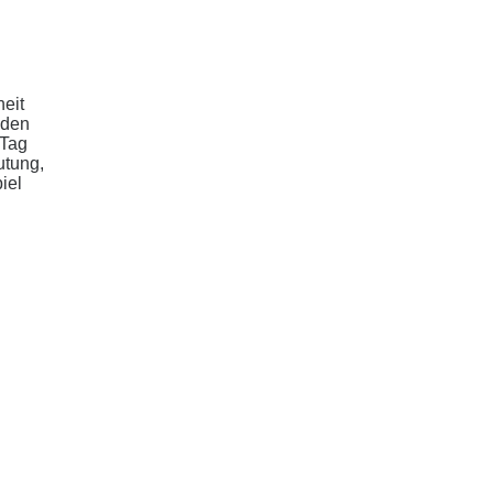
eit
nden
 Tag
utung,
iel