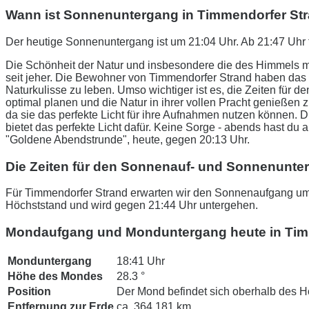
Wann ist Sonnenuntergang in Timmendorfer St
Der heutige Sonnenuntergang ist um 21:04 Uhr. Ab 21:47 Uhr 
Die Schönheit der Natur und insbesondere die des Himmels m
seit jeher. Die Bewohner von Timmendorfer Strand haben das
Naturkulisse zu leben. Umso wichtiger ist es, die Zeiten fü
optimal planen und die Natur in ihrer vollen Pracht genießen 
da sie das perfekte Licht für ihre Aufnahmen nutzen können.
bietet das perfekte Licht dafür. Keine Sorge - abends hast du 
"Goldene Abendstrunde", heute, gegen 20:13 Uhr.
Die Zeiten für den Sonnenauf- und Sonnenunte
Für Timmendorfer Strand erwarten wir den Sonnenaufgang um 
Höchststand und wird gegen 21:44 Uhr untergehen.
Mondaufgang und Monduntergang heute in Tim
Monduntergang
18:41 Uhr
Höhe des Mondes
28.3 °
Position
Der Mond befindet sich oberhalb des H
Entfernung zur Erde
ca. 364.181 km