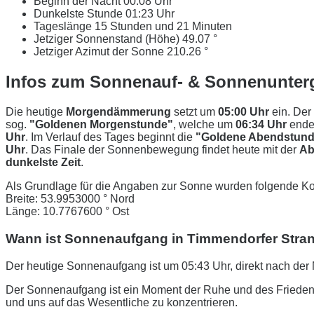
Beginn der Nacht
00:08 Uhr
Dunkelste Stunde
01:23 Uhr
Tageslänge
15 Stunden und 21 Minuten
Jetziger Sonnenstand (Höhe)
49.07 °
Jetziger Azimut der Sonne
210.26 °
Infos zum Sonnenauf- & Sonnenunter
Die heutige
Morgendämmerung
setzt um
05:00 Uhr
ein. Der
sog.
"Goldenen Morgenstunde"
, welche um
06:34 Uhr
ende
Uhr
. Im Verlauf des Tages beginnt die
"Goldene Abendstund
Uhr
. Das Finale der Sonnenbewegung findet heute mit der
Ab
dunkelste Zeit
.
Als Grundlage für die Angaben zur Sonne wurden folgende Ko
Breite: 53.9953000 ° Nord
Länge: 10.7767600 ° Ost
Wann ist Sonnenaufgang in Timmendorfer Stra
Der heutige Sonnenaufgang ist um 05:43 Uhr, direkt nach d
Der Sonnenaufgang ist ein Moment der Ruhe und des Friedens
und uns auf das Wesentliche zu konzentrieren.