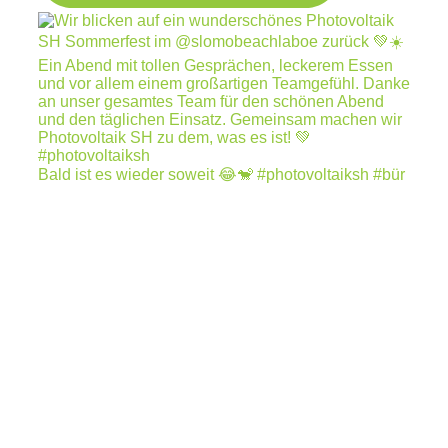
Bald ist es wieder soweit 😂🐒 #photovoltaiksh #bür