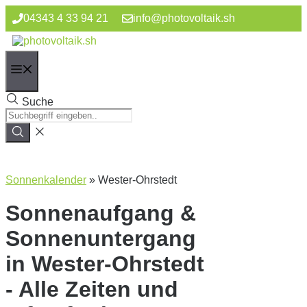
Zum
04343 4 33 94 21
info@photovoltaik.sh
Inhalt
springen
Menü
Suche
Sonnenkalender
»
Wester-Ohrstedt
Sonnenaufgang &
Sonnenuntergang
in Wester-Ohrstedt
- Alle Zeiten und