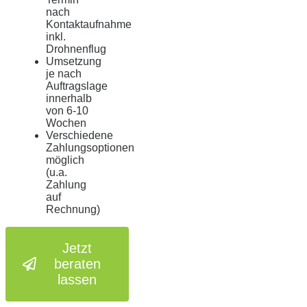
nach
Kontaktaufnahme
inkl.
Drohnenflug
Umsetzung
je nach
Auftragslage
innerhalb
von 6-10
Wochen
Verschiedene
Zahlungsoptionen
möglich
(u.a.
Zahlung
auf
Rechnung)
Jetzt
beraten
lassen