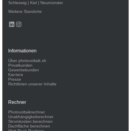
Schleswig
|
Kiel
|
Neumünster
Weitere Standorte
LinkedIn
Instagram
Informationen
Über photovoltaik.sh
Privatkunden
Gewerbekunden
Karriere
Presse
Richtlinien unserer Inhalte
Rechner
Photovoltaikrechner
Unabhängigkeitsrechner
Stromkosten berechnen
Dachfläche berechnen
Watt Peak Rechner