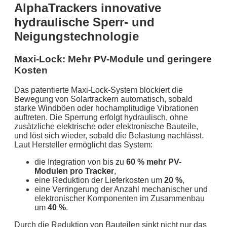
Jetzt unverbindliches Angebot erhalten
AlphaTrackers innovative
hydraulische Sperr- und
Bitte lasse dieses Feld leer.
Neigungstechnologie
Maxi-Lock: Mehr PV-Module und geringere
Kosten
Das patentierte Maxi-Lock-System blockiert die
Bewegung von Solartrackern automatisch, sobald
starke Windböen oder hochamplitudige Vibrationen
auftreten. Die Sperrung erfolgt hydraulisch, ohne
Mit dem Absenden erklären Sie sich mit der
Datenverarbeitung
zusätzliche elektrische oder elektronische Bauteile,
einverstanden. Wir geben Ihre Daten nicht ohne Ihre ausdrückliche
und löst sich wieder, sobald die Belastung nachlässt.
Zustimmung an Dritte weiter. Wir verwenden Ihre Daten nicht zu
Laut Hersteller ermöglicht das System:
Werbezwecken in Form von Newslettern oder sonstigen
die Integration von bis zu
60 % mehr PV-
Werbeformaten.
Modulen pro Tracker
,
eine Reduktion der Lieferkosten um
20 %
,
REGIONAL. PERSÖNLICH. TYPISCH
eine Verringerung der Anzahl mechanischer und
elektronischer Komponenten im Zusammenbau
NORDDEUTSCH.
um
40 %
.
Sie erhalten einen Anruf von uns innerhalb von
48
Durch die Reduktion von Bauteilen sinkt nicht nur das