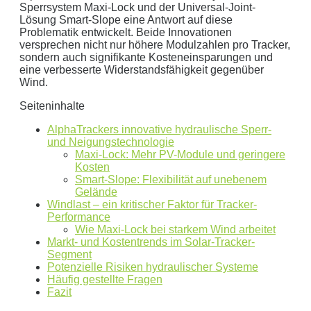
Speicher.
Sperrsystem Maxi-Lock und der Universal-Joint-
Lösung Smart-Slope eine Antwort auf diese
Aktuellen Strompreis anpassen
Problematik entwickelt. Beide Innovationen
€/kWh
versprechen nicht nur höhere Modulzahlen pro Tracker,
sondern auch signifikante Kosteneinsparungen und
Hinweis:
Dies ist eine Beispielrechnung
eine verbesserte Widerstandsfähigkeit gegenüber
Wind.
Dies ist eine beispielhafte Rechnung mit folgender
Seiteninhalte
Annahme:
AlphaTrackers innovative hydraulische Sperr-
und Neigungstechnologie
0
kWh Verbrauch
Maxi-Lock: Mehr PV-Module und geringere
Kosten
aktuellen Strompreis von
0
Euro
Smart-Slope: Flexibilität auf unebenem
Photovoltaikanlage mit
0
kWp Leistung
Gelände
Stromspeicher mit einer Kapazität von
0
kW
Windlast – ein kritischer Faktor für Tracker-
Performance
ergibt ein Autarkiegrad von
0 %
Wie Maxi-Lock bei starkem Wind arbeitet
Markt- und Kostentrends im Solar-Tracker-
Detailliertere Berechnungen liefert unser
Segment
Wirtschaftlichkeitsrechner
.
Potenzielle Risiken hydraulischer Systeme
Häufig gestellte Fragen
Fazit
die bis 5000 kWh optimiert ist.