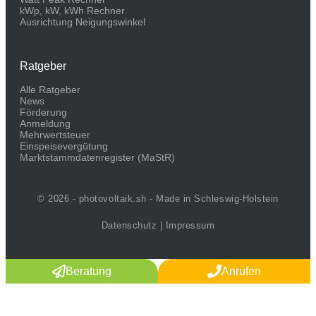
kWp, kW, kWh Rechner
Ausrichtung Neigungswinkel
Ratgeber
Alle Ratgeber
News
Förderung
Anmeldung
Mehrwertsteuer
Einspeisevergütung
Marktstammdaten­register (MaStR)
© 2026 - photovoltaik.sh - Made in Schleswig-Holstein
Datenschutz
|
Impressum
Beratung
Anrufen