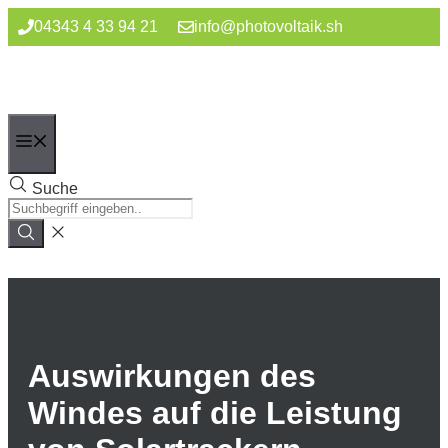
Zum
04343 4 33 94 21
info@photovoltaik.sh
Inhalt
springen
Menü
Suche
Auswirkungen des
Windes auf die Leistung