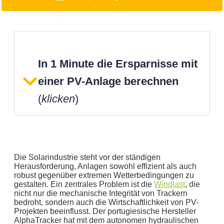
In 1 Minute die Ersparnisse mit
einer PV-Anlage berechnen
(
klicken
)
Die Solarindustrie steht vor der ständigen
Herausforderung, Anlagen sowohl effizient als auch
robust gegenüber extremen Wetterbedingungen zu
gestalten. Ein zentrales Problem ist die
Windlast
, die
Geben Sie hier Ihren jährlichen Stromverbrauch an
nicht nur die mechanische Integrität von Trackern
bedroht, sondern auch die Wirtschaftlichkeit von PV-
kWh
Projekten beeinflusst. Der portugiesische Hersteller
Wir empfehlen:
kWp Anlage sowie einen
kWp
AlphaTracker hat mit dem autonomen hydraulischen