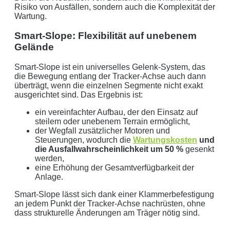
Risiko von Ausfällen, sondern auch die Komplexität der
Stunden.
Getreu unser Markenpersönlichkeit
Wartung.
behandeln wir Ihr Anliegen von der ersten Minute an
mit den altbewährten
norddeutschen
kaufmännischen
Smart-Slope: Flexibilität auf unebenem
Tugenden.
Gelände
Aus der Region, für die Region
. Daher arbeiten wir
Smart-Slope ist ein universelles Gelenk-System, das
die Bewegung entlang der Tracker-Achse auch dann
nur mit regionalen Partnern und exklusiv für unsere
überträgt, wenn die einzelnen Segmente nicht exakt
Kunden in Schleswig-Holstein.
ausgerichtet sind. Das Ergebnis ist:
ein vereinfachter Aufbau, der den Einsatz auf
Ihre Daten in guten Händen:
steilem oder unebenem Terrain ermöglicht,
der Wegfall zusätzlicher Motoren und
keine Weitergabe an Dritte
Steuerungen, wodurch die
Wartungskosten
und
die Ausfallwahrscheinlichkeit um 50 %
gesenkt
sichere Datenübertragung
werden,
eine Erhöhung der Gesamtverfügbarkeit der
Datenlöschung nach Art. 17 DSGVO
Anlage.
Smart-Slope lässt sich dank einer Klammerbefestigung
Keine Newsletter oder Spam
an jedem Punkt der Tracker-Achse nachrüsten, ohne
dass strukturelle Änderungen am Träger nötig sind.