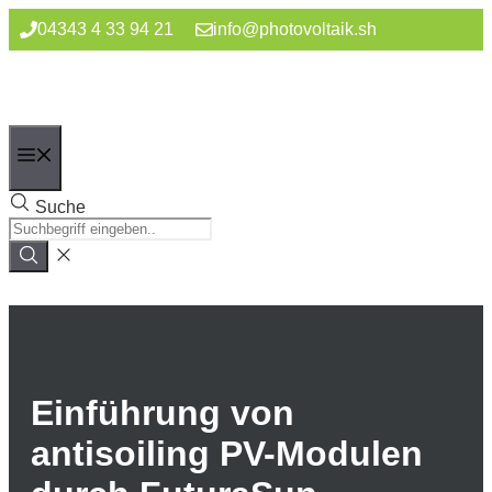
Zum
04343 4 33 94 21
info@photovoltaik.sh
Inhalt
springen
Menü
Suche
Einführung von
antisoiling PV-Modulen