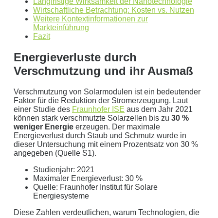
Langfristige Wirksamkeit der Nanotechnologie
Annahme:
Wirtschaftliche Betrachtung: Kosten vs. Nutzen
Weitere Kontextinformationen zur
0
kWh Verbrauch
Markteinführung
Fazit
aktuellen Strompreis von
0
Euro
Photovoltaikanlage mit
0
kWp Leistung
Energieverluste durch
Stromspeicher mit einer Kapazität von
0
kW
Verschmutzung und ihr Ausmaß
ergibt ein Autarkiegrad von
0 %
Verschmutzung von Solarmodulen ist ein bedeutender
Detailliertere Berechnungen liefert unser
Faktor für die Reduktion der Stromerzeugung. Laut
Wirtschaftlichkeitsrechner
.
einer Studie des
Fraunhofer ISE
aus dem Jahr 2021
können stark verschmutzte Solarzellen bis zu
30 %
die bis 5000 kWh optimiert ist.
weniger Energie
erzeugen. Der maximale
Energieverlust durch Staub und Schmutz wurde in
Jetzt unverbindliches Angebot erhalten
dieser Untersuchung mit einem Prozentsatz von 30 %
angegeben (Quelle S1).
Bitte lasse dieses Feld leer.
Studienjahr: 2021
Maximaler Energieverlust: 30 %
Quelle: Fraunhofer Institut für Solare
Energiesysteme
Diese Zahlen verdeutlichen, warum Technologien, die