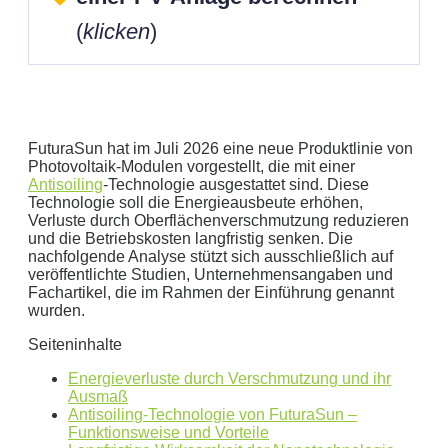
(
klicken
)
FuturaSun hat im Juli 2026 eine neue Produktlinie von
Photovoltaik-Modulen vorgestellt, die mit einer
Antisoiling
-Technologie ausgestattet sind. Diese
Technologie soll die Energieausbeute erhöhen,
Geben Sie hier Ihren jährlichen Stromverbrauch an
Verluste durch Oberflächenverschmutzung reduzieren
und die Betriebskosten langfristig senken. Die
kWh
nachfolgende Analyse stützt sich ausschließlich auf
Wir empfehlen:
kWp Anlage sowie einen
kWp
veröffentlichte Studien, Unternehmensangaben und
Speicher.
Fachartikel, die im Rahmen der Einführung genannt
wurden.
Aktuellen Strompreis anpassen
€/kWh
Seiteninhalte
Hinweis:
Dies ist eine Beispielrechnung
Energieverluste durch Verschmutzung und ihr
Ausmaß
Antisoiling-Technologie von FuturaSun –
Dies ist eine beispielhafte Rechnung mit folgender
Funktionsweise und Vorteile