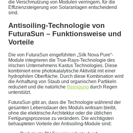
die Verschmutzung von Modulen verringern, für die
Effizienzsteigerung von Solaranlagen entscheidend
sind.
Mit dem Absenden erklären Sie sich mit der
Datenverarbeitung
Antisoiling-Technologie von
einverstanden. Wir geben Ihre Daten nicht ohne Ihre ausdrückliche
FuturaSun – Funktionsweise und
Zustimmung an Dritte weiter. Wir verwenden Ihre Daten nicht zu
Vorteile
Werbezwecken in Form von Newslettern oder sonstigen
Werbeformaten.
Die von FuturaSun eingeführten „Silk Nova Pure“-
Module integrieren die True-Rays-Technologie des
REGIONAL. PERSÖNLICH. TYPISCH
irischen Unternehmens Kastus Technologies. Diese
NORDDEUTSCH.
kombiniert eine photokatalytische Aktivität mit einer
hydrophilen Oberfläche. Durch diese Kombination wird
Sie erhalten einen Anruf von uns innerhalb von
48
die Anhaftung von Staub und organischen Partikeln
reduziert und die natürliche
Reinigung
durch Regen
Stunden.
Getreu unser Markenpersönlichkeit
unterstützt.
behandeln wir Ihr Anliegen von der ersten Minute an
FuturaSun gibt an, dass die Technologie während der
mit den altbewährten
norddeutschen
kaufmännischen
gesamten Lebensdauer des Moduls wirksam bleibt,
Tugenden.
ohne die elektrische Architektur oder die üblichen
Fertigungsprozesse zu verändern. Die wichtigsten
Aus der Region, für die Region
. Daher arbeiten wir
behaupteten Vorteile der Antisoiling-Module sind:
nur mit regionalen Partnern und exklusiv für unsere