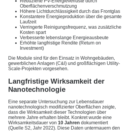
Reduzierte PV-Energieverluste durch
Kunden in Schleswig-Holstein.
Oberflächenverschmutzung
Höhere Lichtdurchlässigkeit durch das Frontglas
Ihre Daten in guten Händen:
Konstantere Energieproduktion über die gesamte
Laufzeit
Verringerte Reinigungsfrequenz, was zusätzliche
keine Weitergabe an Dritte
Kosten spart
Verbesserte lebenslange Energieausbeute
sichere Datenübertragung
Erhöhte langfristige Rendite (Return on
Investment)
Datenlöschung nach Art. 17 DSGVO
Die Module sind für den Einsatz in Wohngebäuden,
gewerblichen Anlagen (C&I) und großflächigen Utility-
Keine Newsletter oder Spam
Scale-Projekten vorgesehen.
Langfristige Wirksamkeit der
Nanotechnologie
Eine separate Untersuchung zur Lebensdauer
nanotechnologisch modifizierter Oberflächen zeigte,
dass die Wirksamkeit dieser Technologien über
mehrere Jahre erhalten bleibt. Konkret wurde eine
Wirksamkeitsdauer von
10 Jahren
dokumentiert
(Quelle S2, Jahr 2022). Diese Daten untermauern den