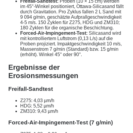
Freifall-Sandtest:
Proben (10 × 15 cm) werden
im 45°-Winkel positioniert, Ottawa-Silicasand fällt
durch Gravitation. Pro Zyklus fallen 2 L Sand mit
9 094 g/min, geschätzte Aufprallgeschwindigkeit
4-5 m/s. 150 Zyklen für Z275, HDG und ZM310;
180 Zyklen für die organische Beschichtung.
Forced-Air-Impingement-Test:
Silicasand wird
mit kontrolliertem Luftstrom (0,13 L/s) auf die
Proben projiziert. Impaktgeschwindigkeit 10 m/s,
Massenstrom 7 g/min (Standard) bzw. 15 g/min
(erhöht). Winkel 45° oder 90°.
Ergebnisse der
Erosionsmessungen
Freifall-Sandtest
Z275: 4,03 µm/h
HDG: 5,52 µm/h
ZM310: 9,43 µm/h
Forced-Air-Impingement-Test (7 g/min)