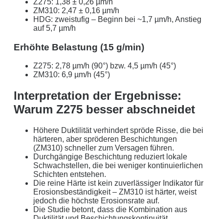
Z275: 1,38 ± 0,26 µm/h
ZM310: 2,47 ± 0,16 µm/h
HDG: zweistufig – Beginn bei ~1,7 µm/h, Anstieg
auf 5,7 µm/h
Erhöhte Belastung (15 g/min)
Z275: 2,78 µm/h (90°) bzw. 4,5 µm/h (45°)
ZM310: 6,9 µm/h (45°)
Interpretation der Ergebnisse:
Warum Z275 besser abschneidet
Höhere Duktilität verhindert spröde Risse, die bei
härteren, aber spröderen Beschichtungen
(ZM310) schneller zum Versagen führen.
Durchgängige Beschichtung reduziert lokale
Schwachstellen, die bei weniger kontinuierlichen
Schichten entstehen.
Die reine Härte ist kein zuverlässiger Indikator für
Erosionsbeständigkeit – ZM310 ist härter, weist
jedoch die höchste Erosionsrate auf.
Die Studie betont, dass die Kombination aus
Duktilität und Beschichtungskontinuität