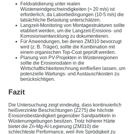
Feldvalidierung unter realen
Wüstenwindgeschwindigkeiten (> 20 m/s) ist
erforderlich, da Laborbedingungen (10-5 m/s) die
tatsächliche Belastung unterschätzen.
Langzeit-Monitoring von Montagestrukturen sollte
etabliert werden, um die Langzeit-Erosions- und
Korrosionsentwicklung zu dokumentieren.
Für Anwendungen, bei denen ZM310 bevorzugt
wird (z. B. Träger), sollte die Kombination mit
einem organischen Top-Coat geprüft werden.
Planung von PV-Projekten in Wüstenregionen
sollte die Erosionsdaten in die
Wirtschaftlichkeitsrechnung einfließen lassen, um
potenzielle Wartungs- und Austauschkosten zu
berücksichtigen.
Fazit
Die Untersuchung zeigt eindeutig, dass kontinuierlich
heißverzinkte Beschichtungen (Z275) die höchste
Erosionsbeständigkeit gegenüber Sandpartikeln in
Wüstenumgebungen besitzen. Trotz höherer Härte
bietet die Zn-Mg-Al-Legierung (ZM310) die
schlechteste Performance, weil ihre Sprödigkeit zu