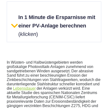
In 1 Minute die Ersparnisse mit
einer PV-Anlage berechnen
(
klicken
)
In Wüsten- und Halbwüstengebieten werden
großskalige Photovoltaik-Anlagen zunehmend von
sandgetriebenen Winden ausgesetzt. Der abrasive
Sand führt zu einer beschleunigten Erosion der
Geben Sie hier Ihren jährlichen Stromverbrauch an
Zinkbeschichtungen von Stahltragwerken, wodurch die
darunterliegende Stahlstruktur schneller korrodiert und
kWh
die
Lebensdauer
der Anlagen verkürzt wird. Eine
Wir empfehlen:
kWp Anlage sowie einen
kWp
aktuelle Studie des spanischen Nationalen Zentrums
Speicher.
für Metallurgieforschung (CENIM-CSIC) liefert
praxisrelevante Daten zur Erosionsbeständigkeit der
Aktuellen Strompreis anpassen
gängigen verzinkten Beschichtungen Z275, HDG und