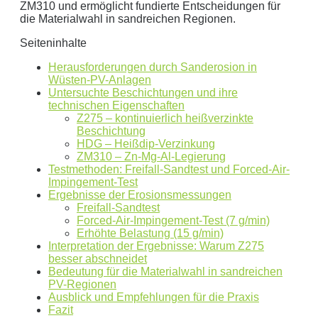
€/kWh
ZM310 und ermöglicht fundierte Entscheidungen für
die Materialwahl in sandreichen Regionen.
Hinweis:
Dies ist eine Beispielrechnung
Seiteninhalte
Dies ist eine beispielhafte Rechnung mit folgender
Herausforderungen durch Sanderosion in
Wüsten-PV-Anlagen
Annahme:
Untersuchte Beschichtungen und ihre
technischen Eigenschaften
0
kWh Verbrauch
Z275 – kontinuierlich heißverzinkte
Beschichtung
aktuellen Strompreis von
0
Euro
HDG – Heißdip-Verzinkung
Photovoltaikanlage mit
0
kWp Leistung
ZM310 – Zn-Mg-Al-Legierung
Stromspeicher mit einer Kapazität von
0
kW
Testmethoden: Freifall-Sandtest und Forced-Air-
Impingement-Test
ergibt ein Autarkiegrad von
0 %
Ergebnisse der Erosionsmessungen
Freifall-Sandtest
Detailliertere Berechnungen liefert unser
Forced-Air-Impingement-Test (7 g/min)
Wirtschaftlichkeitsrechner
.
Erhöhte Belastung (15 g/min)
Interpretation der Ergebnisse: Warum Z275
besser abschneidet
die bis 5000 kWh optimiert ist.
Bedeutung für die Materialwahl in sandreichen
Jetzt unverbindliches Angebot erhalten
PV-Regionen
Ausblick und Empfehlungen für die Praxis
Bitte lasse dieses Feld leer.
Fazit