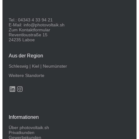
Tel.:
04343 4 33 94 21
E-Mail:
info@photovoltaik.sh
Zum Kontaktformular
Reventloustraße 15
24235 Laboe
Aus der Region
Schleswig
|
Kiel
|
Neumünster
Weitere Standorte
LinkedIn
Instagram
Informationen
Über photovoltaik.sh
Privatkunden
Gewerbekunden