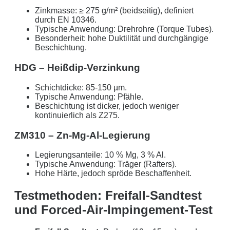
mit den altbewährten
norddeutschen
kaufmännischen
Zinkmasse: ≥ 275 g/m² (beidseitig), definiert
Tugenden.
durch EN 10346.
Typische Anwendung: Drehrohre (Torque Tubes).
Aus der Region, für die Region
. Daher arbeiten wir
Besonderheit: hohe Duktilität und durchgängige
Beschichtung.
nur mit regionalen Partnern und exklusiv für unsere
Kunden in Schleswig-Holstein.
HDG – Heißdip-Verzinkung
Ihre Daten in guten Händen:
Schichtdicke: 85-150 µm.
Typische Anwendung: Pfähle.
keine Weitergabe an Dritte
Beschichtung ist dicker, jedoch weniger
kontinuierlich als Z275.
sichere Datenübertragung
ZM310 – Zn-Mg-Al-Legierung
Datenlöschung nach Art. 17 DSGVO
Legierungsanteile: 10 % Mg, 3 % Al.
Typische Anwendung: Träger (Rafters).
Keine Newsletter oder Spam
Hohe Härte, jedoch spröde Beschaffenheit.
Testmethoden: Freifall-Sandtest
und Forced-Air-Impingement-Test