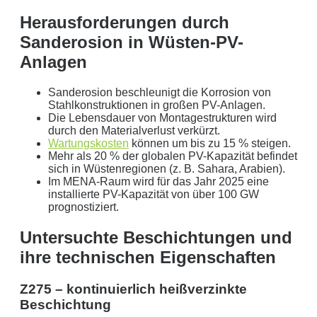
Herausforderungen durch
Sanderosion in Wüsten-PV-
Anlagen
Sanderosion beschleunigt die Korrosion von
Stahlkonstruktionen in großen PV-Anlagen.
Die Lebensdauer von Montagestrukturen wird
Mit dem Absenden erklären Sie sich mit der
Datenverarbeitung
durch den Materialverlust verkürzt.
einverstanden. Wir geben Ihre Daten nicht ohne Ihre ausdrückliche
Wartungskosten
können um bis zu 15 % steigen.
Mehr als 20 % der globalen PV-Kapazität befindet
Zustimmung an Dritte weiter. Wir verwenden Ihre Daten nicht zu
sich in Wüstenregionen (z. B. Sahara, Arabien).
Werbezwecken in Form von Newslettern oder sonstigen
Im MENA-Raum wird für das Jahr 2025 eine
installierte PV-Kapazität von über 100 GW
Werbeformaten.
prognostiziert.
REGIONAL. PERSÖNLICH. TYPISCH
Untersuchte Beschichtungen und
NORDDEUTSCH.
ihre technischen Eigenschaften
Sie erhalten einen Anruf von uns innerhalb von
48
Stunden.
Getreu unser Markenpersönlichkeit
Z275 – kontinuierlich heißverzinkte
Beschichtung
behandeln wir Ihr Anliegen von der ersten Minute an