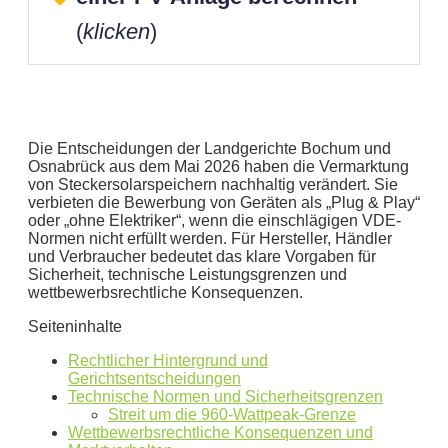
(
klicken
)
Die Entscheidungen der Landgerichte Bochum und
Osnabrück aus dem Mai 2026 haben die Vermarktung
von Steckersolarspeichern nachhaltig verändert. Sie
verbieten die Bewerbung von Geräten als „Plug & Play“
Geben Sie hier Ihren jährlichen Stromverbrauch an
oder „ohne Elektriker“, wenn die einschlägigen VDE-
Normen nicht erfüllt werden. Für Hersteller, Händler
kWh
und Verbraucher bedeutet das klare Vorgaben für
Wir empfehlen:
kWp Anlage sowie einen
kWp
Sicherheit, technische Leistungsgrenzen und
Speicher.
wettbewerbsrechtliche Konsequenzen.
Aktuellen Strompreis anpassen
Seiteninhalte
€/kWh
Rechtlicher Hintergrund und
Hinweis:
Dies ist eine Beispielrechnung
Gerichtsentscheidungen
Technische Normen und Sicherheitsgrenzen
Streit um die 960-Wattpeak-Grenze
Dies ist eine beispielhafte Rechnung mit folgender
Wettbewerbsrechtliche Konsequenzen und