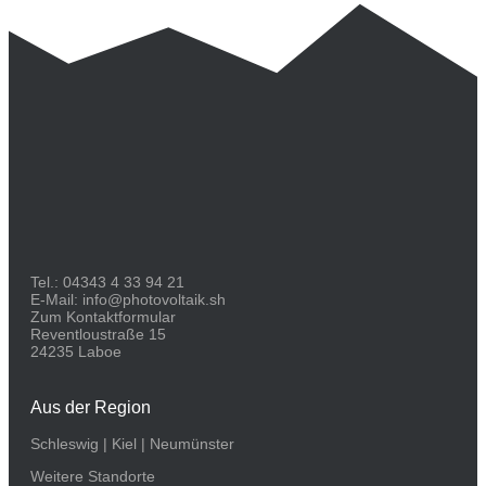
Tel.:
04343 4 33 94 21
E-Mail:
info@photovoltaik.sh
Zum Kontaktformular
Reventloustraße 15
24235 Laboe
Aus der Region
Schleswig
|
Kiel
|
Neumünster
Weitere Standorte