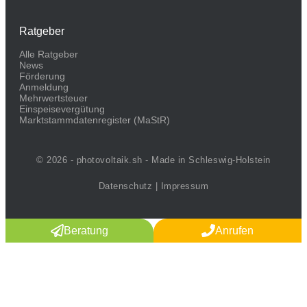
Ratgeber
Alle Ratgeber
News
Förderung
Anmeldung
Mehrwertsteuer
Einspeisevergütung
Marktstammdaten­register (MaStR)
© 2026 - photovoltaik.sh - Made in Schleswig-Holstein
Datenschutz
|
Impressum
Beratung
Anrufen