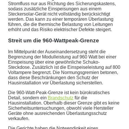
Stromfluss nur aus Richtung des Sicherungskastens,
Kunden in Schleswig-Holstein.
sodass zusätzliche Einspeisungen aus einem
Steckersolar-Gerät nicht vollständig berücksichtigt
Ihre Daten in guten Händen:
werden. Das kann zu einer temporären Überlastung
führen, die die thermische Belastung von Leitungen
keine Weitergabe an Dritte
erhöht und das Risiko elektrischer Defekte steigert.
sichere Datenübertragung
Streit um die 960-Wattpeak-Grenze
Datenlöschung nach Art. 17 DSGVO
Im Mittelpunkt der Auseinandersetzung steht die
Begrenzung der Modulleistung auf 960 Watt bei einer
Einspeisung über eine gewöhnliche Schuko-
Keine Newsletter oder Spam
Steckdose. Zusätzlich ist die Einspeiseleistung auf 800
Voltampere begrenzt. Die Normungsgremien betonen,
dass diese Beschränkungen den Schutz der
Hausinstallation vor Überlastung sicherstellen.
Die 960-Watt-Peak-Grenze ist kein bürokratisches
Detail, sondern ein
Brandschutz
für die
Hausinstallation. Oberhalb dieser Grenze gibt es keine
Sicherheitsuntersuchungen, obwohl viele Hersteller
Geräte ohne ausreichenden Überlastungsschutz
verkaufen.
Die Gerichte haben die Notwendigkeit eines