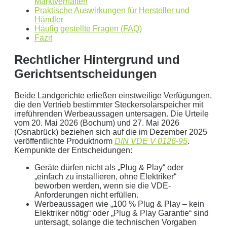
Marktverhalten
Annahme:
Praktische Auswirkungen für Hersteller und
Händler
0
kWh Verbrauch
Häufig gestellte Fragen (FAQ)
Fazit
aktuellen Strompreis von
0
Euro
Photovoltaikanlage mit
0
kWp Leistung
Rechtlicher Hintergrund und
Stromspeicher mit einer Kapazität von
0
kW
Gerichtsentscheidungen
ergibt ein Autarkiegrad von
0 %
Beide Landgerichte erließen einstweilige Verfügungen,
Detailliertere Berechnungen liefert unser
die den Vertrieb bestimmter Steckersolarspeicher mit
Wirtschaftlichkeitsrechner
.
irreführenden Werbeaussagen untersagen. Die Urteile
vom 20. Mai 2026 (Bochum) und 27. Mai 2026
die bis 5000 kWh optimiert ist.
(Osnabrück) beziehen sich auf die im Dezember 2025
veröffentlichte Produktnorm
DIN VDE V 0126-95
.
Jetzt unverbindliches Angebot erhalten
Kernpunkte der Entscheidungen:
Bitte lasse dieses Feld leer.
Geräte dürfen nicht als „Plug & Play“ oder
„einfach zu installieren, ohne Elektriker“
beworben werden, wenn sie die VDE-
Anforderungen nicht erfüllen.
Werbeaussagen wie „100 % Plug & Play – kein
Elektriker nötig“ oder „Plug & Play Garantie“ sind
untersagt, solange die technischen Vorgaben