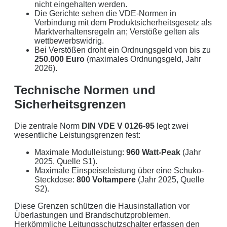
nicht eingehalten werden.
Die Gerichte sehen die VDE-Normen in
Verbindung mit dem Produktsicherheitsgesetz als
Marktverhaltensregeln an; Verstöße gelten als
Mit dem Absenden erklären Sie sich mit der
Datenverarbeitung
wettbewerbswidrig.
einverstanden. Wir geben Ihre Daten nicht ohne Ihre ausdrückliche
Bei Verstößen droht ein Ordnungsgeld von bis zu
250.000 Euro
(maximales Ordnungsgeld, Jahr
Zustimmung an Dritte weiter. Wir verwenden Ihre Daten nicht zu
2026).
Werbezwecken in Form von Newslettern oder sonstigen
Werbeformaten.
Technische Normen und
Sicherheitsgrenzen
REGIONAL. PERSÖNLICH. TYPISCH
NORDDEUTSCH.
Die zentrale Norm
DIN VDE V 0126-95
legt zwei
wesentliche Leistungsgrenzen fest:
Sie erhalten einen Anruf von uns innerhalb von
48
Stunden.
Getreu unser Markenpersönlichkeit
Maximale Modulleistung:
960 Watt-Peak
(Jahr
2025, Quelle S1).
behandeln wir Ihr Anliegen von der ersten Minute an
Maximale Einspeiseleistung über eine Schuko-
mit den altbewährten
norddeutschen
kaufmännischen
Steckdose:
800 Voltampere
(Jahr 2025, Quelle
Tugenden.
S2).
Diese Grenzen schützen die Hausinstallation vor
Aus der Region, für die Region
. Daher arbeiten wir
Überlastungen und Brandschutzproblemen.
nur mit regionalen Partnern und exklusiv für unsere
Herkömmliche Leitungsschutzschalter erfassen den