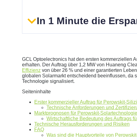
In 1 Minute die Ersp
GCL Optoelectronics hat den ersten kommerziellen Au
erhalten. Der Auftrag über 1,2 MW von Huaneng Clean
Effizienz
von über 26 % und einer garantierten Lebe
globalen Solarmarkt entscheidend beeinflussen, da sie
Geben Sie hier Ihren jährlichen Stromverbrauch an
Technologie signalisiert.
kWh
Seiteninhalte
Wir empfehlen:
kWp Anlage sowie einen
kWp Speic
Erster kommerzieller Auftrag für Perowskit-Si
Aktuellen Strompreis anpassen
Technische Anforderungen und Zertifizie
€/kWh
Marktprognosen für Perowskit-Solartechnologi
Hinweis:
Dies ist eine Beispielrechnung
Wirtschaftliche Bedeutung des Auftrags f
Technische Herausforderungen und Risiken
FAQ
Was sind die Hauptvorteile von Perowskit