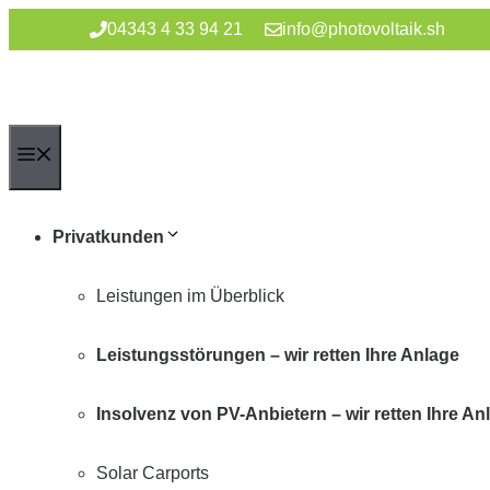
Zum
04343 4 33 94 21
info@photovoltaik.sh
Inhalt
springen
Menü
Privatkunden
Leistungen im Überblick
Leistungsstörungen – wir retten Ihre Anlage
Insolvenz von PV-Anbietern – wir retten Ihre An
Solar Carports