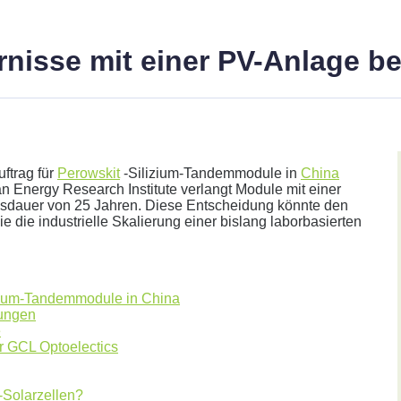
arnisse mit einer PV-Anlage 
ftrag für
Perowskit
-Silizium-Tandemmodule in
China
 Energy Research Institute verlangt Module mit einer
nsdauer von 25 Jahren. Diese Entscheidung könnte den
 die industrielle Skalierung einer bislang laborbasierten
her.
lizium-Tandemmodule in China
rungen
e
ür GCL Optoelectics
-Solarzellen?