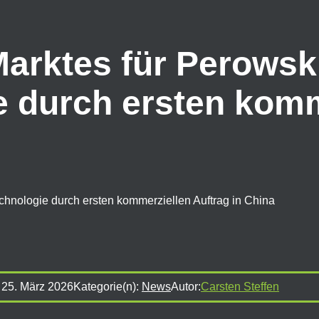
rktes für Perowski
e durch ersten komm
chnologie durch ersten kommerziellen Auftrag in China
:
25. März 2026
Kategorie(n):
News
Autor:
Carsten Steffen