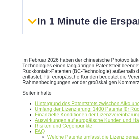
In 1 Minute die Ersp
Im Februar 2026 haben der chinesische Photovoltaik
Technologies einen langjährigen Patentstreit beendet
Rückkontakt-Patenten (BC-Technologie) außerhalb de
entlastet. Für europäische Kunden bedeutet die Verei
Geben Sie hier Ihren jährlichen Stromverbrauch an
Rahmenbedingungen vor der großskaligen Kommerzi
kWh
Seiteninhalte
Wir empfehlen:
kWp Anlage sowie einen
kWp Speic
Hintergrund des Patentstrets zwischen Aiko u
Aktuellen Strompreis anpassen
Umfang der Lizenzierung: 1400 Patente für Rü
€/kWh
Finanzielle Konditionen der Lizenzvereinbarun
Hinweis:
Dies ist eine Beispielrechnung
Auswirkungen auf europäische Kunden und Hä
Risiken und Gegenpunkte
FAQ
Welche Patente umfasst die Lizenz gena