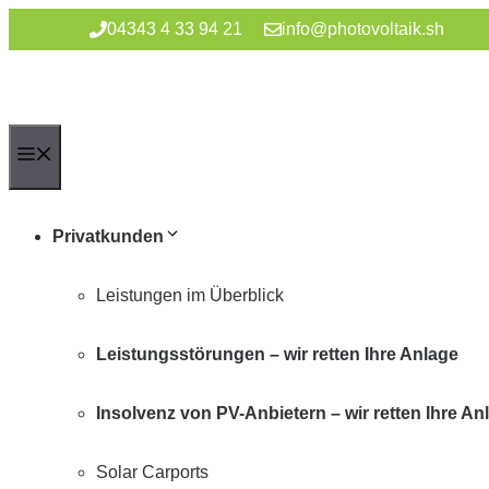
Zum
04343 4 33 94 21
info@photovoltaik.sh
Inhalt
springen
Menü
Privatkunden
Leistungen im Überblick
Leistungsstörungen – wir retten Ihre Anlage
Insolvenz von PV-Anbietern – wir retten Ihre An
Solar Carports