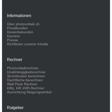
Informationen
Über photovoltaik.sh
Privatkunden
Gewerbekunden
Karriere
Presse
Richtlinien unserer Inhalte
Rechner
Photovoltaikrechner
Unabhängigkeitsrechner
Stromkosten berechnen
Dachfläche berechnen
Watt Peak Rechner
kWp, kW, kWh Rechner
Ausrichtung Neigungswinkel
Ratgeber