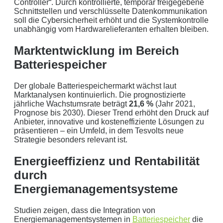
Controller“. Durch kontrollierte, temporär freigegebene
Schnittstellen und verschlüsselte Datenkommunikation
Aus der Region, für die Region
. Daher arbeiten wir
soll die Cybersicherheit erhöht und die Systemkontrolle
unabhängig vom Hardwarelieferanten erhalten bleiben.
nur mit regionalen Partnern und exklusiv für unsere
Kunden in Schleswig-Holstein.
Marktentwicklung im Bereich
Batteriespeicher
Ihre Daten in guten Händen:
keine Weitergabe an Dritte
Der globale Batteriespeichermarkt wächst laut
Marktanalysen kontinuierlich. Die prognostizierte
jährliche Wachstumsrate beträgt
21,6 %
(Jahr 2021,
sichere Datenübertragung
Prognose bis 2030). Dieser Trend erhöht den Druck auf
Anbieter, innovative und kosteneffiziente Lösungen zu
Datenlöschung nach Art. 17 DSGVO
präsentieren – ein Umfeld, in dem Tesvolts neue
Strategie besonders relevant ist.
Keine Newsletter oder Spam
Energieeffizienz und Rentabilität
durch
Energiemanagementsysteme
Studien zeigen, dass die Integration von
Energiemanagementsystemen in
Batteriespeicher
die