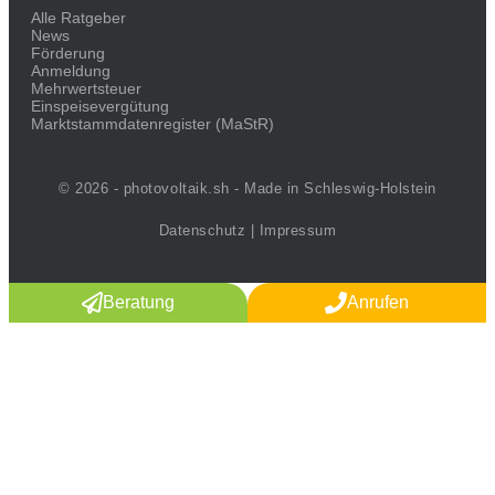
Alle Ratgeber
News
Förderung
Anmeldung
Mehrwertsteuer
Einspeisevergütung
Marktstammdaten­register (MaStR)
© 2026 - photovoltaik.sh - Made in Schleswig-Holstein
Datenschutz
|
Impressum
Beratung
Anrufen