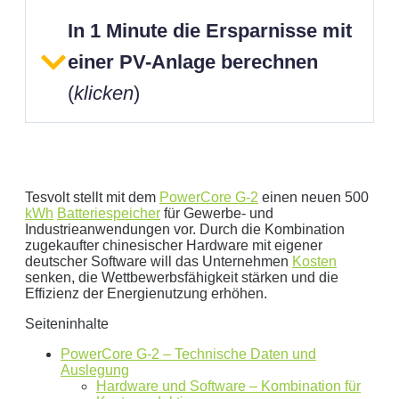
In 1 Minute die Ersparnisse mit
einer PV-Anlage berechnen
(
klicken
)
Tesvolt stellt mit dem
PowerCore G-2
einen neuen 500
kWh
Batteriespeicher
für Gewerbe- und
Industrieanwendungen vor. Durch die Kombination
zugekaufter chinesischer Hardware mit eigener
Geben Sie hier Ihren jährlichen Stromverbrauch an
deutscher Software will das Unternehmen
Kosten
senken, die Wettbewerbsfähigkeit stärken und die
kWh
Effizienz der Energienutzung erhöhen.
Wir empfehlen:
kWp Anlage sowie einen
kWp
Seiteninhalte
Speicher.
Aktuellen Strompreis anpassen
PowerCore G-2 – Technische Daten und
€/kWh
Auslegung
Hardware und Software – Kombination für
Hinweis:
Dies ist eine Beispielrechnung