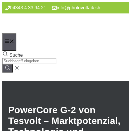
Zum
04343 4 33 94 21
info@photovoltaik.sh
Inhalt
springen
Menü
Suche
PowerCore G-2 von
Tesvolt – Marktpotenzial,