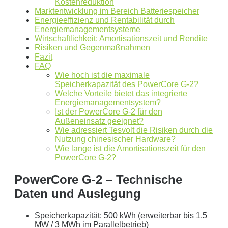
Kostenreduktion
Marktentwicklung im Bereich Batteriespeicher
Energieeffizienz und Rentabilität durch
Dies ist eine beispielhafte Rechnung mit folgender
Energiemanagementsysteme
Wirtschaftlichkeit: Amortisationszeit und Rendite
Annahme:
Risiken und Gegenmaßnahmen
Fazit
0
kWh Verbrauch
FAQ
Wie hoch ist die maximale
aktuellen Strompreis von
0
Euro
Speicherkapazität des PowerCore G-2?
Photovoltaikanlage mit
0
kWp Leistung
Welche Vorteile bietet das integrierte
Stromspeicher mit einer Kapazität von
0
kW
Energiemanagementsystem?
Ist der PowerCore G-2 für den
ergibt ein Autarkiegrad von
0 %
Außeneinsatz geeignet?
Wie adressiert Tesvolt die Risiken durch die
Detailliertere Berechnungen liefert unser
Nutzung chinesischer Hardware?
Wirtschaftlichkeitsrechner
.
Wie lange ist die Amortisationszeit für den
PowerCore G-2?
die bis 5000 kWh optimiert ist.
PowerCore G-2 – Technische
Jetzt unverbindliches Angebot erhalten
Daten und Auslegung
Bitte lasse dieses Feld leer.
Speicherkapazität: 500 kWh (erweiterbar bis 1,5
MW / 3 MWh im Parallelbetrieb)