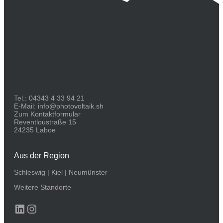
Tel.:
04343 4 33 94 21
E-Mail:
info@photovoltaik.sh
Zum Kontaktformular
Reventloustraße 15
24235 Laboe
Aus der Region
Schleswig
|
Kiel
|
Neumünster
Weitere Standorte
LinkedIn
Instagram