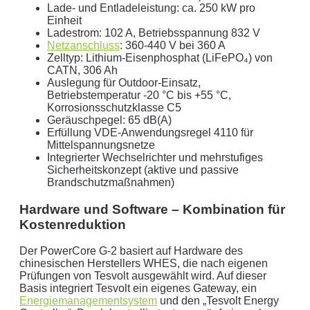
Lade- und Entladeleistung: ca. 250 kW pro
Einheit
Ladestrom: 102 A, Betriebsspannung 832 V
Netzanschluss
: 360-440 V bei 360 A
Zelltyp: Lithium-Eisenphosphat (LiFePO₄) von
CATN, 306 Ah
Auslegung für Outdoor-Einsatz,
Betriebstemperatur -20 °C bis +55 °C,
Mit dem Absenden erklären Sie sich mit der
Datenverarbeitung
Korrosionsschutzklasse C5
einverstanden. Wir geben Ihre Daten nicht ohne Ihre ausdrückliche
Geräuschpegel: 65 dB(A)
Zustimmung an Dritte weiter. Wir verwenden Ihre Daten nicht zu
Erfüllung VDE-Anwendungsregel 4110 für
Mittelspannungsnetze
Werbezwecken in Form von Newslettern oder sonstigen
Integrierter Wechselrichter und mehrstufiges
Werbeformaten.
Sicherheitskonzept (aktive und passive
Brandschutzmaßnahmen)
REGIONAL. PERSÖNLICH. TYPISCH
Hardware und Software – Kombination für
NORDDEUTSCH.
Kostenreduktion
Sie erhalten einen Anruf von uns innerhalb von
48
Der PowerCore G-2 basiert auf Hardware des
Stunden.
Getreu unser Markenpersönlichkeit
chinesischen Herstellers WHES, die nach eigenen
behandeln wir Ihr Anliegen von der ersten Minute an
Prüfungen von Tesvolt ausgewählt wird. Auf dieser
Basis integriert Tesvolt ein eigenes Gateway, ein
mit den altbewährten
norddeutschen
kaufmännischen
Energiemanagementsystem
und den „Tesvolt Energy
Tugenden.