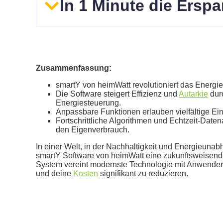
In 1 Minute die Ersp
Zusammenfassung:
smartY von heimWatt revolutioniert das Energi
Die Software steigert Effizienz und
Autarkie
durc
Geben Sie hier Ihren jährlichen Stromverbrauch an
Energiesteuerung.
Anpassbare Funktionen erlauben vielfältige Ei
kWh
Fortschrittliche Algorithmen und Echtzeit-Dat
Wir empfehlen:
kWp Anlage sowie einen
kWp Speic
den Eigenverbrauch.
Aktuellen Strompreis anpassen
In einer Welt, in der Nachhaltigkeit und Energieun
€/kWh
smartY Software von heimWatt eine zukunftsweisend
Hinweis:
Dies ist eine Beispielrechnung
System vereint modernste Technologie mit Anwenderf
und deine
Kosten
signifikant zu reduzieren.
Dies ist eine beispielhafte Rechnung mit folgender 
0
kWh Verbrauch