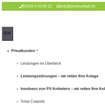
Zum
04343 4 33 94 21
info@photovoltaik.sh
Inhalt
springen
Menü
Privatkunden
Leistungen im Überblick
Leistungsstörungen – wir retten Ihre Anlage
Insolvenz von PV-Anbietern – wir retten Ihre An
Solar Carports