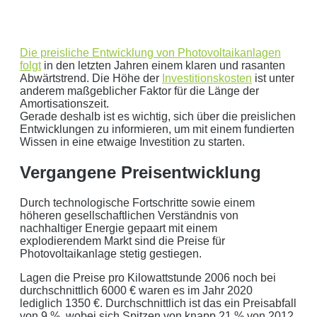
Die preisliche Entwicklung von Photovoltaikanlagen
folgt
in den letzten Jahren einem klaren und rasanten
Abwärtstrend. Die Höhe der
Investitionskosten
ist unter
anderem maßgeblicher Faktor für die Länge der
Geben Sie hier Ihren jährlichen Stromverbrauch an
Amortisationszeit.
Gerade deshalb ist es wichtig, sich über die preislichen
kWh
Entwicklungen zu informieren, um mit einem fundierten
Wir empfehlen:
kWp Anlage sowie einen
kWp
Wissen in eine etwaige Investition zu starten.
Speicher.
Vergangene Preisentwicklung
Aktuellen Strompreis anpassen
€/kWh
Durch technologische Fortschritte sowie einem
Hinweis:
Dies ist eine Beispielrechnung
höheren gesellschaftlichen Verständnis von
nachhaltiger Energie gepaart mit einem
explodierendem Markt sind die Preise für
Dies ist eine beispielhafte Rechnung mit folgender
Photovoltaikanlage stetig gestiegen.
Annahme:
Lagen die Preise pro Kilowattstunde 2006 noch bei
durchschnittlich 6000 € waren es im Jahr 2020
0
kWh Verbrauch
lediglich 1350 €. Durchschnittlich ist das ein Preisabfall
von 9 %, wobei sich Spitzen von knapp 21 % von 2012