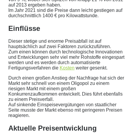
aktuellen Strompreis von
0
Euro
auf 2013 ergeben haben.
Photovoltaikanlage mit
0
kWp Leistung
Im Jahr 2021 sind die Preise dann leicht gestiegen auf
Stromspeicher mit einer Kapazität von
0
kW
durchschnittlich 1400 € pro Kilowattstunde.
ergibt ein Autarkiegrad von
0 %
Einflüsse
Detailliertere Berechnungen liefert unser
Dieser stetige und enorme Preisabfall ist auf
Wirtschaftlichkeitsrechner
.
hauptsächlich auf zwei Faktoren zurückzuführen.
Zum einen können durch technologische Innovationen
die bis 5000 kWh optimiert ist.
und Entwicklungen sehr viel mehr Rohstoffe eingespart
Jetzt unverbindliches Angebot erhalten
werden und es werden durch automatisierte
Fertigungsverfahren die
Kosten
weiter gesenkt.
Bitte lasse dieses Feld leer.
Durch einen großen Anstieg der Nachfrage hat sich der
Markt sehr schnell von einem Oligopol zu einem
riesigen Markt mit einem großen
Konkurrenzaufkommen entwickelt. Dies führt ebenfalls
zu einem Preisverfall.
Auf sinkende Einspeisevergütungen von staatlicher
Seite musste der Markt ebenso mit geringeren Preisen
reagieren.
Aktuelle Preisentwicklung
Mit dem Absenden erklären Sie sich mit der
Datenverarbeitung