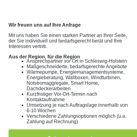
keine Weitergabe an Dritte
sichere Datenübertragung
Wir freuen uns auf Ihre Anfrage
Datenlöschung nach Art. 17 DSGVO
Mit uns haben Sie einen starken Partner an Ihrer Seite,
der Sie individuell und bedarfsgerecht berät und Ihre
Keine Newsletter oder Spam
Interessen vertritt.
Aus der Region, für die Region
Ansprechpartner vor Ort in Schleswig-Holstein
Maßgeschneiderte, bedarfsgerechte Angebote
Wärmepumpe, Energiemanagementsysteme,
Energieberatung, Wallboxen, Windturbinen,
Notstromaggregate, Smart Home,
Dachdeckerarbeiten
Kurzfristiger Vor-Ort-Termin nach
Kontaktaufnahme
Umsetzung je nach Auftragslage innerhalb von
6-10 Wochen
Verschiedene Zahlungsoptionen möglich (u.a.
Zahlung auf Rechnung)