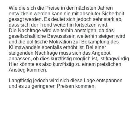
einverstanden. Wir geben Ihre Daten nicht ohne Ihre ausdrückliche
Wie die sich die Preise in den nächsten Jahren
Zustimmung an Dritte weiter. Wir verwenden Ihre Daten nicht zu
entwickeln werden kann nie mit absoluter Sicherheit
gesagt werden. Es deutet sich jedoch sehr stark ab,
Werbezwecken in Form von Newslettern oder sonstigen
dass sich der Trend weiterhin fortsetzen wird.
Werbeformaten.
Die Nachfrage wird weiterhin ansteigen, da das
gesellschaftliche Bewusstsein weiterhin steigen wird
REGIONAL. PERSÖNLICH. TYPISCH
und die politische Motivation zur Bekämpfung des
Klimawandels ebenfalls erhöht ist. Bei einer
NORDDEUTSCH.
steigenden Nachfrage muss sich das Angebot
anpassen, ob dies kurzfristig möglich ist, ist fragwürdig.
Sie erhalten einen Anruf von uns innerhalb von
48
Hier könnte es also kurzfristig zu einem preislichen
Stunden.
Getreu unser Markenpersönlichkeit
Anstieg kommen.
behandeln wir Ihr Anliegen von der ersten Minute an
Langfristig jedoch wird sich diese Lage entspannen
mit den altbewährten
norddeutschen
kaufmännischen
und es zu geringeren Preisen kommen.
Tugenden.
Aus der Region, für die Region
. Daher arbeiten wir
nur mit regionalen Partnern und exklusiv für unsere
Kunden in Schleswig-Holstein.
Ihre Daten in guten Händen: