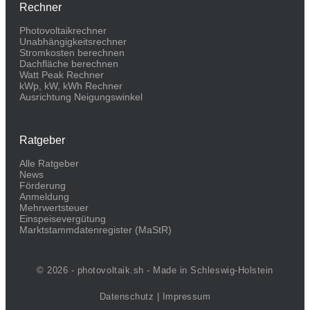
Rechner
Photovoltaikrechner
Unabhängigkeitsrechner
Stromkosten berechnen
Dachfläche berechnen
Watt Peak Rechner
kWp, kW, kWh Rechner
Ausrichtung Neigungswinkel
Ratgeber
Alle Ratgeber
News
Förderung
Anmeldung
Mehrwertsteuer
Einspeisevergütung
Marktstammdaten­register (MaStR)
© 2026 - photovoltaik.sh - Made in Schleswig-Holstein
Datenschutz
|
Impressum