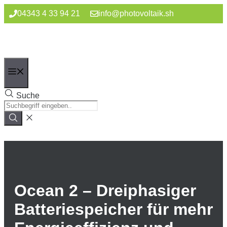
Zum
04343 4 33 94 21
info@photovoltaik.sh
Inhalt
springen
Menü
Suche
Ocean 2 – Dreiphasiger
Batteriespeicher für mehr