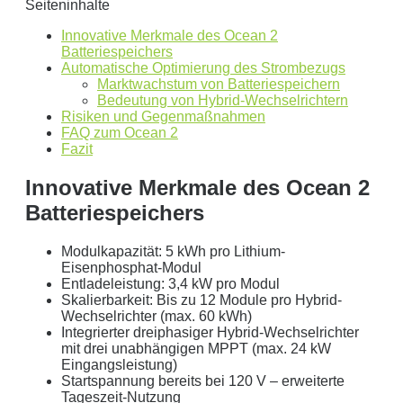
Seiteninhalte
Dies ist eine beispielhafte Rechnung mit folgender
Innovative Merkmale des Ocean 2
Batteriespeichers
Annahme:
Automatische Optimierung des Strombezugs
Marktwachstum von Batteriespeichern
0
kWh Verbrauch
Bedeutung von Hybrid-Wechselrichtern
Risiken und Gegenmaßnahmen
aktuellen Strompreis von
0
Euro
FAQ zum Ocean 2
Photovoltaikanlage mit
0
kWp Leistung
Fazit
Stromspeicher mit einer Kapazität von
0
kW
Innovative Merkmale des Ocean 2
ergibt ein Autarkiegrad von
0 %
Batteriespeichers
Detailliertere Berechnungen liefert unser
Wirtschaftlichkeitsrechner
.
Modulkapazität: 5 kWh pro Lithium-
Eisenphosphat-Modul
die bis 5000 kWh optimiert ist.
Entladeleistung: 3,4 kW pro Modul
Skalierbarkeit: Bis zu 12 Module pro Hybrid-
Jetzt unverbindliches Angebot erhalten
Wechselrichter (max. 60 kWh)
Integrierter dreiphasiger Hybrid-Wechselrichter
Bitte lasse dieses Feld leer.
mit drei unabhängigen MPPT (max. 24 kW
Eingangsleistung)
Startspannung bereits bei 120 V – erweiterte
Tageszeit-Nutzung