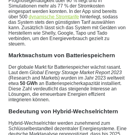
Prognosegenauigkeit über 90 % liegt und in
Aus der Region, für die Region
. Daher arbeiten wir
Simulationen mehr als 77 % der Stromkosten
eingespart werden konnten. In der App sind bereits
nur mit regionalen Partnern und exklusiv für unsere
über 500
dynamische Stromtarife
hinterlegt, sodass
Kunden in Schleswig-Holstein.
das System stets den günstigsten Tarif auswählen
kann. Zusätzlich lässt sich das System mit Geräten von
Herstellern wie Shelly, Google, Tapo und Tado
Ihre Daten in guten Händen:
verbinden, um den Energieverbrauch gezielt zu
steuern.
keine Weitergabe an Dritte
Marktwachstum von Batteriespeichern
sichere Datenübertragung
Der globale Markt für Batteriespeicher wächst rasant.
Datenlöschung nach Art. 17 DSGVO
Laut dem
Global Energy Storage Market Report 2023
(Research and Markets) wurden im Jahr 2023 weltweit
Keine Newsletter oder Spam
etwa
50 GWh
an Batteriespeicherkapazität installiert.
Diese Zahl verdeutlicht das steigende Interesse an
Lösungen, die erneuerbare Energien effizient
integrieren können.
Bedeutung von Hybrid-Wechselrichtern
Hybrid-Wechselrichter werden zunehmend zum
Schlüsselbestandteil dezentraler Energiesysteme. Eine
deutsche Marktanalyse prognostiziert, dass bis 2025