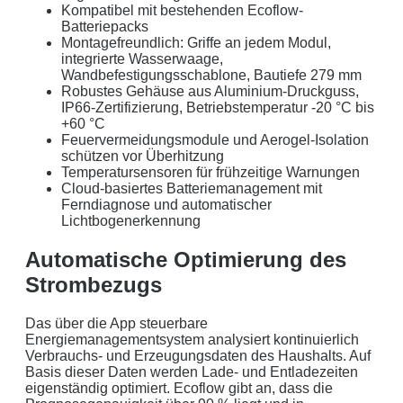
Kompatibel mit bestehenden Ecoflow-
Batteriepacks
Montagefreundlich: Griffe an jedem Modul,
integrierte Wasserwaage,
Wandbefestigungsschablone, Bautiefe 279 mm
Robustes Gehäuse aus Aluminium-Druckguss,
IP66-Zertifizierung, Betriebstemperatur -20 °C bis
Mit dem Absenden erklären Sie sich mit der
Datenverarbeitung
+60 °C
einverstanden. Wir geben Ihre Daten nicht ohne Ihre ausdrückliche
Feuervermeidungsmodule und Aerogel-Isolation
Zustimmung an Dritte weiter. Wir verwenden Ihre Daten nicht zu
schützen vor Überhitzung
Temperatursensoren für frühzeitige Warnungen
Werbezwecken in Form von Newslettern oder sonstigen
Cloud-basiertes Batteriemanagement mit
Werbeformaten.
Ferndiagnose und automatischer
Lichtbogenerkennung
REGIONAL. PERSÖNLICH. TYPISCH
Automatische Optimierung des
NORDDEUTSCH.
Strombezugs
Sie erhalten einen Anruf von uns innerhalb von
48
Stunden.
Getreu unser Markenpersönlichkeit
Das über die App steuerbare
behandeln wir Ihr Anliegen von der ersten Minute an
Energiemanagementsystem analysiert kontinuierlich
Verbrauchs- und Erzeugungsdaten des Haushalts. Auf
mit den altbewährten
norddeutschen
kaufmännischen
Basis dieser Daten werden Lade- und Entladezeiten
Tugenden.
eigenständig optimiert. Ecoflow gibt an, dass die