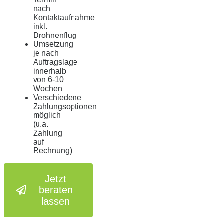
nach
Kontaktaufnahme
inkl.
Drohnenflug
Umsetzung
je nach
Auftragslage
innerhalb
von 6-10
Wochen
Verschiedene
Zahlungsoptionen
möglich
(u.a.
Zahlung
auf
Rechnung)
Jetzt
beraten
lassen