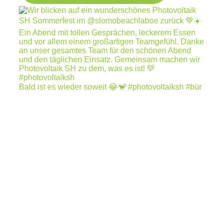
Bald ist es wieder soweit 😂🐒 #photovoltaiksh #bür