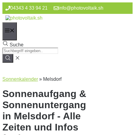
Zum
04343 4 33 94 21
info@photovoltaik.sh
Inhalt
springen
Menü
Suche
Sonnenkalender
»
Melsdorf
Sonnenaufgang &
Sonnenuntergang
in Melsdorf - Alle
Zeiten und Infos