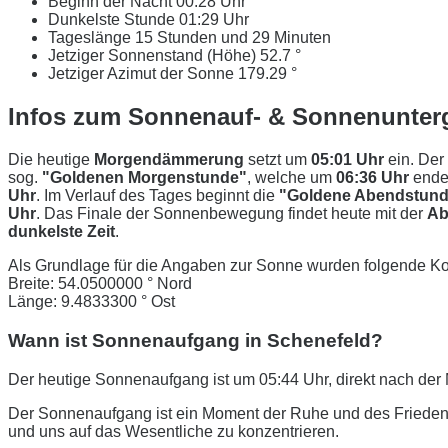
Beginn der Nacht
00:28 Uhr
Dunkelste Stunde
01:29 Uhr
Tageslänge
15 Stunden und 29 Minuten
Jetziger Sonnenstand (Höhe)
52.7 °
Jetziger Azimut der Sonne
179.29 °
Infos zum Sonnenauf- & Sonnenunter
Die heutige
Morgendämmerung
setzt um
05:01 Uhr
ein. Der
sog.
"Goldenen Morgenstunde"
, welche um
06:36 Uhr
ende
Uhr
. Im Verlauf des Tages beginnt die
"Goldene Abendstund
Uhr
. Das Finale der Sonnenbewegung findet heute mit der
Ab
dunkelste Zeit
.
Als Grundlage für die Angaben zur Sonne wurden folgende Ko
Breite: 54.0500000 ° Nord
Länge: 9.4833300 ° Ost
Wann ist Sonnenaufgang in Schenefeld?
Der heutige Sonnenaufgang ist um 05:44 Uhr, direkt nach d
Der Sonnenaufgang ist ein Moment der Ruhe und des Friedens
und uns auf das Wesentliche zu konzentrieren.