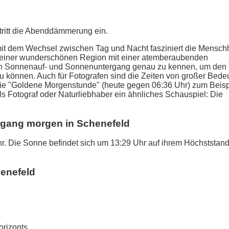
tritt die Abenddämmerung ein.
it dem Wechsel zwischen Tag und Nacht fasziniert die Menschh
n einer wunderschönen Region mit einer atemberaubenden
r den Sonnenauf- und Sonnenuntergang genau zu kennen, um den
zu können. Auch für Fotografen sind die Zeiten von großer Bede
 Die "Goldene Morgenstunde" (heute gegen 06:36 Uhr) zum Beisp
als Fotograf oder Naturliebhaber ein ähnliches Schauspiel: Die
rgang morgen in Schenefeld
. Die Sonne befindet sich um 13:29 Uhr auf ihrem Höchststan
enefeld
orizonts