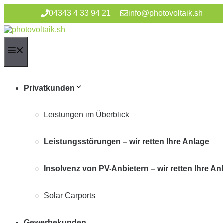
Zum
04343 4 33 94 21
info@photovoltaik.sh
Inhalt
springen
Menü
Privatkunden
Leistungen im Überblick
Leistungsstörungen – wir retten Ihre Anlage
Insolvenz von PV-Anbietern – wir retten Ihre An
Solar Carports
Gewerbekunden