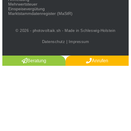
Mehrwertsteuer
Einspeisevergütung
Marktstammdaten­register (MaStR)
© 2026 - photovoltaik.sh - Made in Schleswig-Holstein
Datenschutz
|
Impressum
Beratung
Anrufen