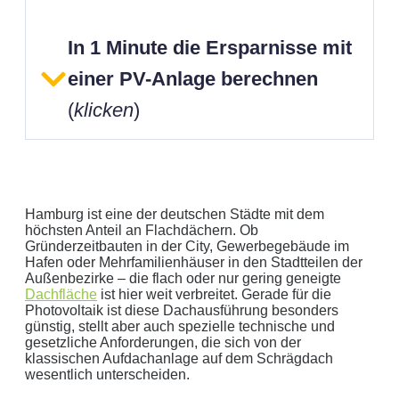
In 1 Minute die Ersparnisse mit
einer PV-Anlage berechnen
(
klicken
)
Hamburg ist eine der deutschen Städte mit dem
höchsten Anteil an Flachdächern. Ob
Gründerzeitbauten in der City, Gewerbegebäude im
Hafen oder Mehrfamilienhäuser in den Stadtteilen der
Geben Sie hier Ihren jährlichen Stromverbrauch an
Außenbezirke – die flach oder nur gering geneigte
Dachfläche
ist hier weit verbreitet. Gerade für die
kWh
Photovoltaik ist diese Dachausführung besonders
Wir empfehlen:
kWp Anlage sowie einen
kWp
günstig, stellt aber auch spezielle technische und
Speicher.
gesetzliche Anforderungen, die sich von der
klassischen Aufdachanlage auf dem Schrägdach
Aktuellen Strompreis anpassen
wesentlich unterscheiden.
€/kWh