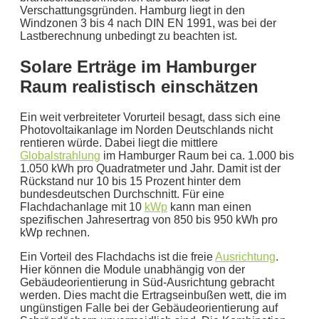
Verschattungsgründen. Hamburg liegt in den
Windzonen 3 bis 4 nach DIN EN 1991, was bei der
Lastberechnung unbedingt zu beachten ist.
Solare Erträge im Hamburger
Raum realistisch einschätzen
Mit dem Absenden erklären Sie sich mit der
Datenverarbeitung
Ein weit verbreiteter Vorurteil besagt, dass sich eine
Photovoltaikanlage im Norden Deutschlands nicht
einverstanden. Wir geben Ihre Daten nicht ohne Ihre ausdrückliche
rentieren würde. Dabei liegt die mittlere
Zustimmung an Dritte weiter. Wir verwenden Ihre Daten nicht zu
Globalstrahlung
im Hamburger Raum bei ca. 1.000 bis
Werbezwecken in Form von Newslettern oder sonstigen
1.050 kWh pro Quadratmeter und Jahr. Damit ist der
Rückstand nur 10 bis 15 Prozent hinter dem
Werbeformaten.
bundesdeutschen Durchschnitt. Für eine
Flachdachanlage mit 10
kWp
kann man einen
REGIONAL. PERSÖNLICH. TYPISCH
spezifischen Jahresertrag von 850 bis 950 kWh pro
NORDDEUTSCH.
kWp rechnen.
Ein Vorteil des Flachdachs ist die freie
Ausrichtung
.
Sie erhalten einen Anruf von uns innerhalb von
48
Hier können die Module unabhängig von der
Stunden.
Getreu unser Markenpersönlichkeit
Gebäudeorientierung in Süd-Ausrichtung gebracht
behandeln wir Ihr Anliegen von der ersten Minute an
werden. Dies macht die Ertragseinbußen wett, die im
ungünstigen Falle bei der Gebäudeorientierung auf
mit den altbewährten
norddeutschen
kaufmännischen