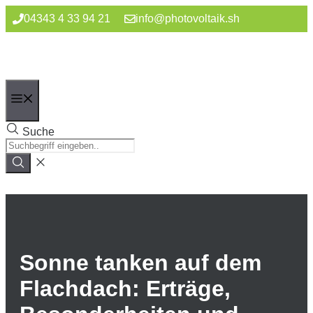
Zum
04343 4 33 94 21
info@photovoltaik.sh
Inhalt
springen
Menü
Suche
Sonne tanken auf dem
Flachdach: Erträge,