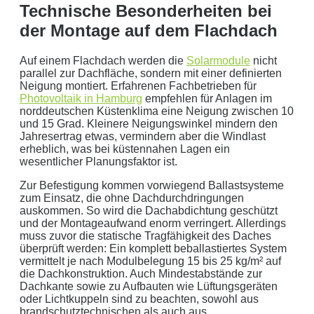
Hinweis:
Dies ist eine Beispielrechnung
Technische Besonderheiten bei
der Montage auf dem Flachdach
Dies ist eine beispielhafte Rechnung mit folgender
Auf einem Flachdach werden die
Solarmodule
nicht
Annahme:
parallel zur Dachfläche, sondern mit einer definierten
Neigung montiert. Erfahrenen Fachbetrieben für
Photovoltaik in Hamburg
empfehlen für Anlagen im
0
kWh Verbrauch
norddeutschen Küstenklima eine Neigung zwischen 10
aktuellen Strompreis von
0
Euro
und 15 Grad. Kleinere Neigungswinkel mindern den
Photovoltaikanlage mit
0
kWp Leistung
Jahresertrag etwas, vermindern aber die Windlast
erheblich, was bei küstennahen Lagen ein
Stromspeicher mit einer Kapazität von
0
kW
wesentlicher Planungsfaktor ist.
ergibt ein Autarkiegrad von
0 %
Zur Befestigung kommen vorwiegend Ballastsysteme
zum Einsatz, die ohne Dachdurchdringungen
Detailliertere Berechnungen liefert unser
auskommen. So wird die Dachabdichtung geschützt
Wirtschaftlichkeitsrechner
.
und der Montageaufwand enorm verringert. Allerdings
muss zuvor die statische Tragfähigkeit des Daches
die bis 5000 kWh optimiert ist.
überprüft werden: Ein komplett beballastiertes System
vermittelt je nach Modulbelegung 15 bis 25 kg/m² auf
Jetzt unverbindliches Angebot erhalten
die Dachkonstruktion. Auch Mindestabstände zur
Dachkante sowie zu Aufbauten wie Lüftungsgeräten
Bitte lasse dieses Feld leer.
oder Lichtkuppeln sind zu beachten, sowohl aus
brandschutztechnischen als auch aus