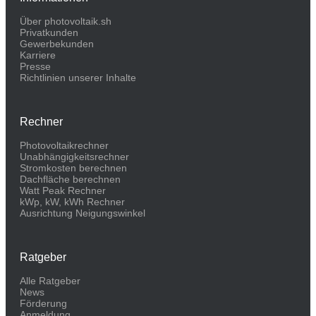
Über photovoltaik.sh
Privatkunden
Gewerbekunden
Karriere
Presse
Richtlinien unserer Inhalte
Rechner
Photovoltaikrechner
Unabhängigkeitsrechner
Stromkosten berechnen
Dachfläche berechnen
Watt Peak Rechner
kWp, kW, kWh Rechner
Ausrichtung Neigungswinkel
Ratgeber
Alle Ratgeber
News
Förderung
Anmeldung