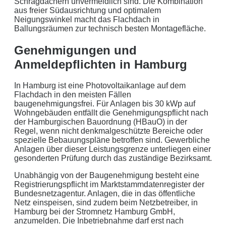
Schrägdächern unvermeidlich sind. Die Kombination
Tugenden.
aus freier Südausrichtung und optimalem
Neigungswinkel macht das Flachdach in
Aus der Region, für die Region
. Daher arbeiten wir
Ballungsräumen zur technisch besten Montagefläche.
nur mit regionalen Partnern und exklusiv für unsere
Genehmigungen und
Kunden in Schleswig-Holstein.
Anmeldepflichten in Hamburg
Ihre Daten in guten Händen:
In Hamburg ist eine Photovoltaikanlage auf dem
Flachdach in den meisten Fällen
keine Weitergabe an Dritte
baugenehmigungsfrei. Für Anlagen bis 30 kWp auf
Wohngebäuden entfällt die Genehmigungspflicht nach
sichere Datenübertragung
der Hamburgischen Bauordnung (HBauO) in der
Regel, wenn nicht denkmalgeschützte Bereiche oder
Datenlöschung nach Art. 17 DSGVO
spezielle Bebauungspläne betroffen sind. Gewerbliche
Anlagen über dieser Leistungsgrenze unterliegen einer
Keine Newsletter oder Spam
gesonderten Prüfung durch das zuständige Bezirksamt.
Unabhängig von der Baugenehmigung besteht eine
Registrierungspflicht im Marktstammdatenregister der
Bundesnetzagentur. Anlagen, die in das öffentliche
Netz einspeisen, sind zudem beim Netzbetreiber, in
Hamburg bei der Stromnetz Hamburg GmbH,
anzumelden. Die Inbetriebnahme darf erst nach