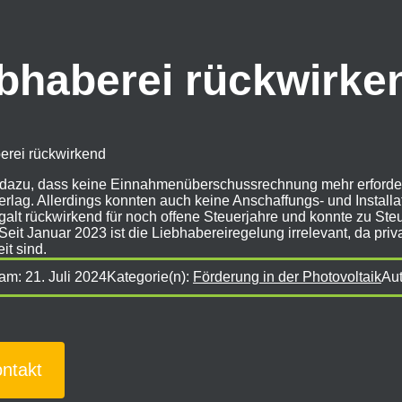
ebhaberei rückwirke
erei rückwirkend
e dazu, dass keine Einnahmenüberschussrechnung mehr erforder
lag. Allerdings konnten auch keine Anschaffungs- und Installa
galt rückwirkend für noch offene Steuerjahre und konnte zu S
Seit Januar 2023 ist die Liebhabereiregelung irrelevant, da pri
t sind.
 am:
21. Juli 2024
Kategorie(n):
Förderung in der Photovoltaik
Aut
ntakt