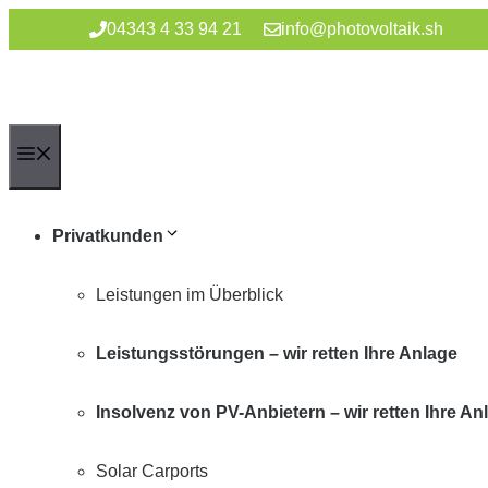
Zum
04343 4 33 94 21
info@photovoltaik.sh
Inhalt
springen
Menü
Privatkunden
Leistungen im Überblick
Leistungsstörungen – wir retten Ihre Anlage
Insolvenz von PV-Anbietern – wir retten Ihre An
Solar Carports