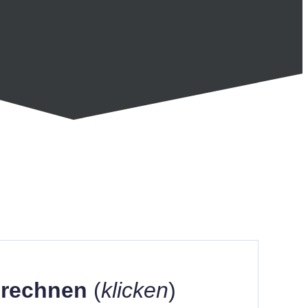
berechnen
(
klicken
)