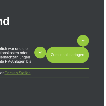
nd
lich war und die
tionskosten oder
Zum Inhalt springen
teuernachzahlungen
vate PV-Anlagen bis
or:
Carsten Steffen