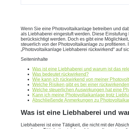
Wenn Sie eine Photovoltaikanlage betreiben und dab
als Liebhaberei eingestuft werden. Diese Einstufung h
berücksichtigt werden. Doch es gibt eine Möglichkei
steuerlich von der Photovoltaikanlage zu profitieren
Geben Sie hier Ihren jährlichen Stromverbrauch an
„Photovoltaikanlage Liebhaberei rückwirkend“ auf sic
kWh
Seiteninhalte
Wir empfehlen:
kWp Anlage sowie einen
kWp Speic
Was ist eine Liebhaberei und warum ist das rel
Aktuellen Strompreis anpassen
Was bedeutet rückwirkend?
€/kWh
Wie kann ich rückwirkend von meiner Photovolt
Hinweis:
Dies ist eine Beispielrechnung
Welche Risiken gibt es bei einer rückwirkend
Welche steuerlichen Auswirkungen hat eine Ph
Kann ich meine Photovoltaikanlage trotz Liebh
Abschließende Anmerkungen zu Photovoltaikan
Dies ist eine beispielhafte Rechnung mit folgender 
Was ist eine Liebhaberei und wa
0
kWh Verbrauch
aktuellen Strompreis von
0
Euro
Liebhaberei ist eine Tätigkeit, die nicht mit der Abs