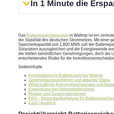
In 1 Minute die Ersp
Das
Batteriespeicherprojekt
in Waltrop ist ein zentra
die Stabilität des deutschen Stromnetzes. Mit einer
Speicherkapazität von 1.800 MWh soll der Batterie
Solarstrom auszugleichen und die Energiewende weit
Geben Sie hier Ihren jährlichen Stromverbrauch an
die letzten behördlichen Genehmigungen, doch die U
entscheidendes Risiko für die Investitionsentscheidu
kWh
Wir empfehlen:
kWp Anlage sowie einen
kWp Speic
Seiteninhalte
Aktuellen Strompreis anpassen
Projektübersicht Batteriespeicher Waltrop
€/kWh
Genehmigungsverfahren und aktueller Status
Hinweis:
Dies ist eine Beispielrechnung
Wirtschaftliche Rahmenbedingungen und Netze
Entwicklung des Netzentgeltregimes
Risiken und Gegenmaßnahmen
FAQ – Netzentgeltbefreiung für Batteriespeiche
Dies ist eine beispielhafte Rechnung mit folgender 
Fazit / Ausblick
0
kWh Verbrauch
Projektübersicht Batteriespeiche