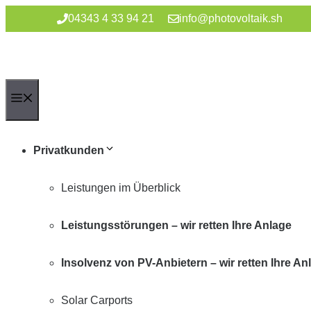
Zum
04343 4 33 94 21
info@photovoltaik.sh
Inhalt
springen
Menü
Privatkunden
Leistungen im Überblick
Leistungsstörungen – wir retten Ihre Anlage
Insolvenz von PV-Anbietern – wir retten Ihre An
Solar Carports