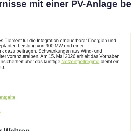
arnisse mit einer PV-Anlage 
les Element für die Integration erneuerbarer Energien und
 geplanten Leistung von 900 MW und einer
park dazu beitragen, Schwankungen aus Wind- und
er voranzutreiben. Am 15. Mai 2026 erhielt das Vorhaben
nsicherheit über das künftige
Netzentgeltregime
bleibt ein
ng.
her.
ntgelte
r
Annahme:
r Waltrop