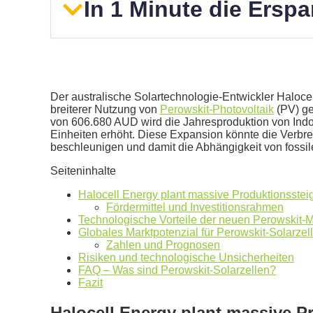
In 1 Minute die Ersp
Der australische Solartechnologie-Entwickler Haloce
breiterer Nutzung von
Perowskit-Photovoltaik
(PV) ge
von 606.680 AUD wird die Jahresproduktion von Indo
Einheiten erhöht. Diese Expansion könnte die Verbre
Geben Sie hier Ihren jährlichen Stromverbrauch an
beschleunigen und damit die Abhängigkeit von fossil
kWh
Seiteninhalte
Wir empfehlen:
kWp Anlage sowie einen
kWp Speic
Halocell Energy plant massive Produktionsstei
Aktuellen Strompreis anpassen
Fördermittel und Investitionsrahmen
€/kWh
Technologische Vorteile der neuen Perowskit-
Hinweis:
Dies ist eine Beispielrechnung
Globales Marktpotenzial für Perowskit-Solarzel
Zahlen und Prognosen
Risiken und technologische Unsicherheiten
FAQ – Was sind Perowskit-Solarzellen?
Dies ist eine beispielhafte Rechnung mit folgender 
Fazit
0
kWh Verbrauch
Halocell Energy plant massive P