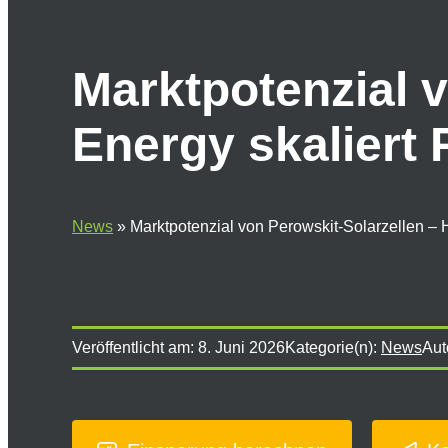
Marktpotenzial v
Energy skaliert 
News
»
Marktpotenzial von Perowskit-Solarzellen – H
Veröffentlicht am:
8. Juni 2026
Kategorie(n):
News
Aut