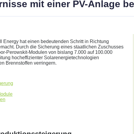
arnisse mit einer PV-Anlage 
ll Energy hat einen bedeutenden Schritt in Richtung
macht. Durch die Sicherung eines staatlichen Zuschusses
or-Perowskit-Modulen von bislang 7.000 auf 100.000
itung hocheffizienter Solarenergietechnologien
en Brennstoffen verringern.
her.
gerung
Module
len
Annahme:
roduktionssteigerung