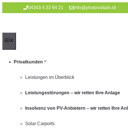
Zum
04343 4 33 94 21
info@photovoltaik.sh
Inhalt
springen
Menü
Privatkunden
Leistungen im Überblick
Leistungsstörungen – wir retten Ihre Anlage
Insolvenz von PV-Anbietern – wir retten Ihre An
Solar Carports