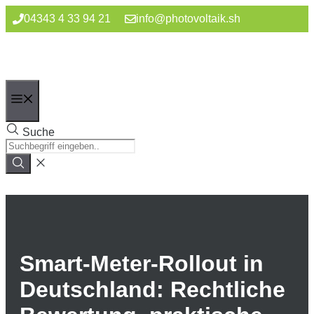
Zum
04343 4 33 94 21
info@photovoltaik.sh
Inhalt
springen
Menü
Suche
Smart-Meter-Rollout in
Deutschland: Rechtliche