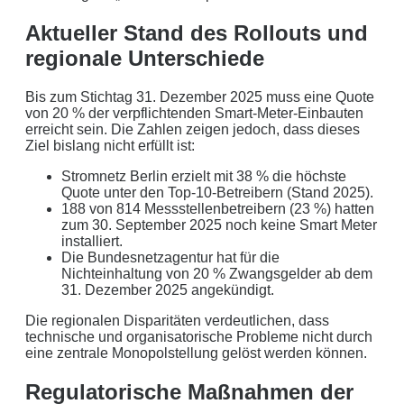
behandeln wir Ihr Anliegen von der ersten Minute an
Aktueller Stand des Rollouts und
mit den altbewährten
norddeutschen
kaufmännischen
regionale Unterschiede
Tugenden.
Bis zum Stichtag 31. Dezember 2025 muss eine Quote
Aus der Region, für die Region
. Daher arbeiten wir
von 20 % der verpflichtenden Smart-Meter-Einbauten
nur mit regionalen Partnern und exklusiv für unsere
erreicht sein. Die Zahlen zeigen jedoch, dass dieses
Kunden in Schleswig-Holstein.
Ziel bislang nicht erfüllt ist:
Stromnetz Berlin erzielt mit 38 % die höchste
Ihre Daten in guten Händen:
Quote unter den Top-10-Betreibern (Stand 2025).
188 von 814 Messstellenbetreibern (23 %) hatten
keine Weitergabe an Dritte
zum 30. September 2025 noch keine Smart Meter
installiert.
sichere Datenübertragung
Die Bundesnetzagentur hat für die
Nichteinhaltung von 20 % Zwangsgelder ab dem
31. Dezember 2025 angekündigt.
Datenlöschung nach Art. 17 DSGVO
Die regionalen Disparitäten verdeutlichen, dass
Keine Newsletter oder Spam
technische und organisatorische Probleme nicht durch
eine zentrale Monopolstellung gelöst werden können.
Regulatorische Maßnahmen der