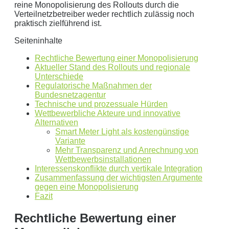
reine Monopolisierung des Rollouts durch die
Aktuellen Strompreis anpassen
Verteilnetzbetreiber weder rechtlich zulässig noch
€/kWh
praktisch zielführend ist.
Hinweis:
Dies ist eine Beispielrechnung
Seiteninhalte
Rechtliche Bewertung einer Monopolisierung
Dies ist eine beispielhafte Rechnung mit folgender
Aktueller Stand des Rollouts und regionale
Unterschiede
Annahme:
Regulatorische Maßnahmen der
Bundesnetzagentur
0
kWh Verbrauch
Technische und prozessuale Hürden
Wettbewerbliche Akteure und innovative
aktuellen Strompreis von
0
Euro
Alternativen
Photovoltaikanlage mit
0
kWp Leistung
Smart Meter Light als kostengünstige
Stromspeicher mit einer Kapazität von
0
kW
Variante
Mehr Transparenz und Anrechnung von
ergibt ein Autarkiegrad von
0 %
Wettbewerbsinstallationen
Interessenskonflikte durch vertikale Integration
Detailliertere Berechnungen liefert unser
Zusammenfassung der wichtigsten Argumente
Wirtschaftlichkeitsrechner
.
gegen eine Monopolisierung
Fazit
die bis 5000 kWh optimiert ist.
Rechtliche Bewertung einer
Jetzt unverbindliches Angebot erhalten