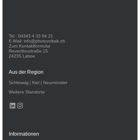
Tel.:
04343 4 33 94 21
E-Mail:
info@photovoltaik.sh
Zum Kontaktformular
Reventloustraße 15
24235 Laboe
Aus der Region
Schleswig
|
Kiel
|
Neumünster
Weitere Standorte
LinkedIn
Instagram
Informationen