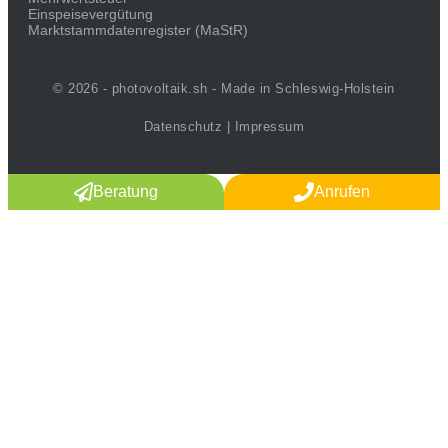
Einspeisevergütung
Marktstammdaten­register (MaStR)
© 2026 - photovoltaik.sh - Made in Schleswig-Holstein
Datenschutz
|
Impressum
Beratung
Anrufen