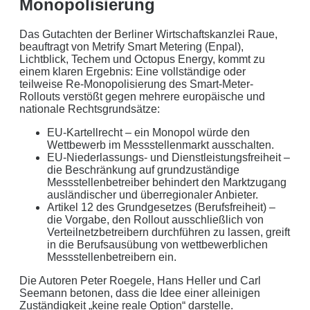
Monopolisierung
Bitte lasse dieses Feld leer.
Das Gutachten der Berliner Wirtschaftskanzlei Raue,
beauftragt von Metrify Smart Metering (Enpal),
Lichtblick, Techem und Octopus Energy, kommt zu
einem klaren Ergebnis: Eine vollständige oder
teilweise Re-Monopolisierung des Smart-Meter-
Rollouts verstößt gegen mehrere europäische und
nationale Rechtsgrundsätze:
EU-Kartellrecht – ein Monopol würde den
Wettbewerb im Messstellenmarkt ausschalten.
Mit dem Absenden erklären Sie sich mit der
Datenverarbeitung
EU-Niederlassungs- und Dienstleistungsfreiheit –
einverstanden. Wir geben Ihre Daten nicht ohne Ihre ausdrückliche
die Beschränkung auf grundzuständige
Messstellenbetreiber behindert den Marktzugang
Zustimmung an Dritte weiter. Wir verwenden Ihre Daten nicht zu
ausländischer und überregionaler Anbieter.
Werbezwecken in Form von Newslettern oder sonstigen
Artikel 12 des Grundgesetzes (Berufsfreiheit) –
Werbeformaten.
die Vorgabe, den Rollout ausschließlich von
Verteilnetzbetreibern durchführen zu lassen, greift
REGIONAL. PERSÖNLICH. TYPISCH
in die Berufsausübung von wettbewerblichen
Messstellenbetreibern ein.
NORDDEUTSCH.
Die Autoren Peter Roegele, Hans Heller und Carl
Sie erhalten einen Anruf von uns innerhalb von
48
Seemann betonen, dass die Idee einer alleinigen
Zuständigkeit „keine reale Option“ darstelle.
Stunden.
Getreu unser Markenpersönlichkeit