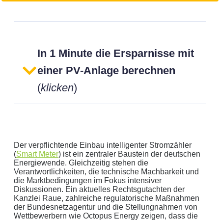
In 1 Minute die Ersparnisse mit
einer PV-Anlage berechnen
(
klicken
)
Der verpflichtende Einbau intelligenter Stromzähler
(
Smart Meter
) ist ein zentraler Baustein der deutschen
Energiewende. Gleichzeitig stehen die
Verantwortlichkeiten, die technische Machbarkeit und
Geben Sie hier Ihren jährlichen Stromverbrauch an
die Marktbedingungen im Fokus intensiver
Diskussionen. Ein aktuelles Rechtsgutachten der
kWh
Kanzlei Raue, zahlreiche regulatorische Maßnahmen
Wir empfehlen:
kWp Anlage sowie einen
kWp
der Bundesnetzagentur und die Stellungnahmen von
Speicher.
Wettbewerbern wie Octopus Energy zeigen, dass die