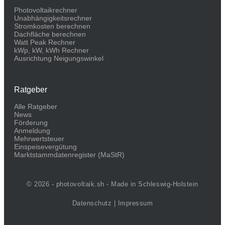
Photovoltaikrechner
Unabhängigkeitsrechner
Stromkosten berechnen
Dachfläche berechnen
Watt Peak Rechner
kWp, kW, kWh Rechner
Ausrichtung Neigungswinkel
Ratgeber
Alle Ratgeber
News
Förderung
Anmeldung
Mehrwertsteuer
Einspeisevergütung
Marktstammdaten­register (MaStR)
© 2026 - photovoltaik.sh - Made in Schleswig-Holstein
Datenschutz
|
Impressum