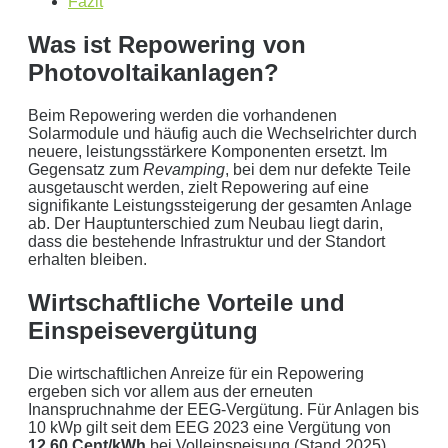
Fazit
0
kWh Verbrauch
aktuellen Strompreis von
0
Euro
Was ist Repowering von
Photovoltaikanlage mit
0
kWp Leistung
Photovoltaikanlagen?
Stromspeicher mit einer Kapazität von
0
kW
ergibt ein Autarkiegrad von
0 %
Beim Repowering werden die vorhandenen
Solarmodule und häufig auch die Wechselrichter durch
neuere, leistungsstärkere Komponenten ersetzt. Im
Detailliertere Berechnungen liefert unser
Gegensatz zum
Revamping
, bei dem nur defekte Teile
Wirtschaftlichkeitsrechner
.
ausgetauscht werden, zielt Repowering auf eine
signifikante Leistungssteigerung der gesamten Anlage
die bis 5000 kWh optimiert ist.
ab. Der Hauptunterschied zum Neubau liegt darin,
dass die bestehende Infrastruktur und der Standort
Jetzt unverbindliches Angebot erhalten
erhalten bleiben.
Bitte lasse dieses Feld leer.
Wirtschaftliche Vorteile und
Einspeisevergütung
Die wirtschaftlichen Anreize für ein Repowering
ergeben sich vor allem aus der erneuten
Inanspruchnahme der EEG-Vergütung. Für Anlagen bis
10 kWp gilt seit dem EEG 2023 eine Vergütung von
12,60 Cent/kWh
bei Volleinspeisung (Stand 2025).