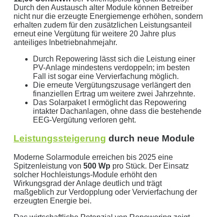
Durch den Austausch alter Module können Betreiber
Mit dem Absenden erklären Sie sich mit der
Datenverarbeitung
nicht nur die erzeugte Energiemenge erhöhen, sondern
erhalten zudem für den zusätzlichen Leistungsanteil
einverstanden. Wir geben Ihre Daten nicht ohne Ihre ausdrückliche
erneut eine Vergütung für weitere 20 Jahre plus
Zustimmung an Dritte weiter. Wir verwenden Ihre Daten nicht zu
anteiliges Inbetriebnahmejahr.
Werbezwecken in Form von Newslettern oder sonstigen
Durch Repowering lässt sich die Leistung einer
Werbeformaten.
PV-Anlage mindestens verdoppeln; im besten
Fall ist sogar eine Vervierfachung möglich.
REGIONAL. PERSÖNLICH. TYPISCH
Die erneute Vergütungszusage verlängert den
NORDDEUTSCH.
finanziellen Ertrag um weitere zwei Jahrzehnte.
Das Solarpaket I ermöglicht das Repowering
intakter Dachanlagen, ohne dass die bestehende
Sie erhalten einen Anruf von uns innerhalb von
48
EEG-Vergütung verloren geht.
Stunden.
Getreu unser Markenpersönlichkeit
Leistungssteigerung
durch neue Module
behandeln wir Ihr Anliegen von der ersten Minute an
mit den altbewährten
norddeutschen
kaufmännischen
Moderne Solarmodule erreichen bis 2025 eine
Tugenden.
Spitzenleistung von
500 Wp
pro Stück. Der Einsatz
solcher Hochleistungs-Module erhöht den
Aus der Region, für die Region
. Daher arbeiten wir
Wirkungsgrad der Anlage deutlich und trägt
maßgeblich zur Verdopplung oder Vervierfachung der
nur mit regionalen Partnern und exklusiv für unsere
erzeugten Energie bei.
Kunden in Schleswig-Holstein.