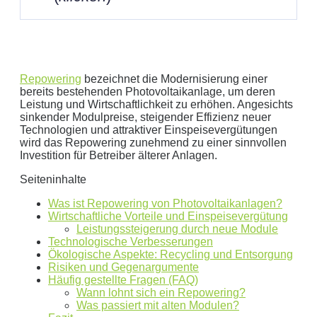
Repowering
bezeichnet die Modernisierung einer
bereits bestehenden Photovoltaikanlage, um deren
Leistung und Wirtschaftlichkeit zu erhöhen. Angesichts
sinkender Modulpreise, steigender Effizienz neuer
Geben Sie hier Ihren jährlichen Stromverbrauch an
Technologien und attraktiver Einspeisevergütungen
wird das Repowering zunehmend zu einer sinnvollen
kWh
Investition für Betreiber älterer Anlagen.
Wir empfehlen:
kWp Anlage sowie einen
kWp
Seiteninhalte
Speicher.
Aktuellen Strompreis anpassen
Was ist Repowering von Photovoltaikanlagen?
€/kWh
Wirtschaftliche Vorteile und Einspeisevergütung
Leistungssteigerung durch neue Module
Hinweis:
Dies ist eine Beispielrechnung
Technologische Verbesserungen
Ökologische Aspekte: Recycling und Entsorgung
Risiken und Gegenargumente
Dies ist eine beispielhafte Rechnung mit folgender
Häufig gestellte Fragen (FAQ)
Wann lohnt sich ein Repowering?
Annahme:
Was passiert mit alten Modulen?