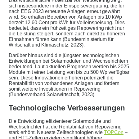
Das wirtschaftliche Potenzial von Repowering zeigt
Ihre Daten in guten Händen:
sich insbesondere in der Einspeisevergütung, die für
nach EEG 2023 erneuerte Anlagen erneut gewährt
wird. So erhalten Betreiber von Anlagen bis 10 kWp
keine Weitergabe an Dritte
derzeit 12,60 Cent pro kWh für Volleinspeisung. Dies
bedeutet, dass ein frühzeitiges Repowering nicht nur
sichere Datenübertragung
die Leistung steigert, sondern auch direkt zu höheren
Einnahmen führen kann (Bundesministerium für
Datenlöschung nach Art. 17 DSGVO
Wirtschaft und Klimaschutz, 2023).
Darüber hinaus sind die jüngsten technologischen
Keine Newsletter oder Spam
Entwicklungen bei Solarmodulen und Wechselrichtern
bedeutend. Laut aktuellen Prognosen werden bis 2025
Module mit einer Leistung von bis zu 500 Wp verfügbar
sein. Diese Innovationen erhöhen potenziell die
Rentabilität von vorhandenen Anlagen und fördern
somit weitere Investitionen in Repowering
(Bundesverband Solarwirtschaft, 2023).
Technologische Verbesserungen
Die Entwicklung effizienterer Solarmodule und
Wechselrichter hat die Rentabilität von Repowering
stark erhöht. Neueste Zelltechnologien wie
TOPCon
–
und HJT-Zellen erzielen signifikant höhere