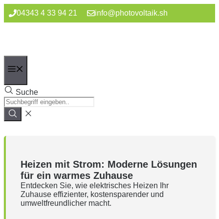
Zum
04343 4 33 94 21
info@photovoltaik.sh
Inhalt
springen
Menü
Suche
Heizen mit Strom: Moderne Lösungen
für ein warmes Zuhause
Entdecken Sie, wie elektrisches Heizen Ihr
Zuhause effizienter, kostensparender und
umweltfreundlicher macht.