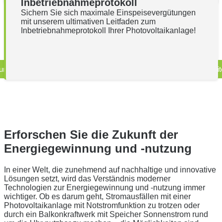
Inbetriebnahmeprotokoll
Sichern Sie sich maximale Einspeisevergütungen
mit unserem ultimativen Leitfaden zum
Inbetriebnahmeprotokoll Ihrer Photovoltaikanlage!
urück
1
…
6
7
8
9
10
…
12
Weit
Erforschen Sie die Zukunft der
Energiegewinnung und -nutzung
In einer Welt, die zunehmend auf nachhaltige und innovative
Lösungen setzt, wird das Verständnis moderner
Technologien zur Energiegewinnung und -nutzung immer
wichtiger. Ob es darum geht, Stromausfällen mit einer
Photovoltaikanlage mit Notstromfunktion zu trotzen oder
durch ein Balkonkraftwerk mit Speicher Sonnenstrom rund