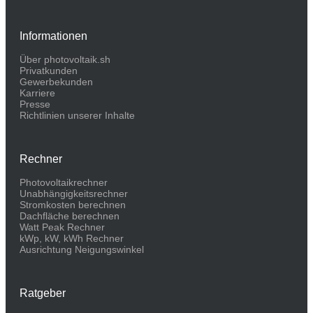
Informationen
Über photovoltaik.sh
Privatkunden
Gewerbekunden
Karriere
Presse
Richtlinien unserer Inhalte
Rechner
Photovoltaikrechner
Unabhängigkeitsrechner
Stromkosten berechnen
Dachfläche berechnen
Watt Peak Rechner
kWp, kW, kWh Rechner
Ausrichtung Neigungswinkel
Ratgeber