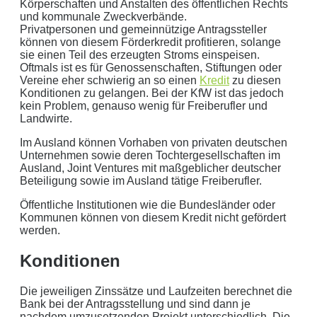
Körperschaften und Anstalten des öffentlichen Rechts
ergibt ein Autarkiegrad von
0 %
und kommunale Zweckverbände.
Privatpersonen und gemeinnützige Antragssteller
Detailliertere Berechnungen liefert unser
können von diesem Förderkredit profitieren, solange
Wirtschaftlichkeitsrechner
.
sie einen Teil des erzeugten Stroms einspeisen.
Oftmals ist es für Genossenschaften, Stiftungen oder
Vereine eher schwierig an so einen
Kredit
zu diesen
die bis 5000 kWh optimiert ist.
Konditionen zu gelangen. Bei der KfW ist das jedoch
Jetzt unverbindliches Angebot erhalten
kein Problem, genauso wenig für Freiberufler und
Landwirte.
Bitte lasse dieses Feld leer.
Im Ausland können Vorhaben von privaten deutschen
Unternehmen sowie deren Tochtergesellschaften im
Ausland, Joint Ventures mit maßgeblicher deutscher
Beteiligung sowie im Ausland tätige Freiberufler.
Öffentliche Institutionen wie die Bundesländer oder
Kommunen können von diesem Kredit nicht gefördert
werden.
Konditionen
Mit dem Absenden erklären Sie sich mit der
Datenverarbeitung
einverstanden. Wir geben Ihre Daten nicht ohne Ihre ausdrückliche
Die jeweiligen Zinssätze und Laufzeiten berechnet die
Zustimmung an Dritte weiter. Wir verwenden Ihre Daten nicht zu
Bank bei der Antragsstellung und sind dann je
nachdem umzusetzenden Projekt unterschiedlich. Die