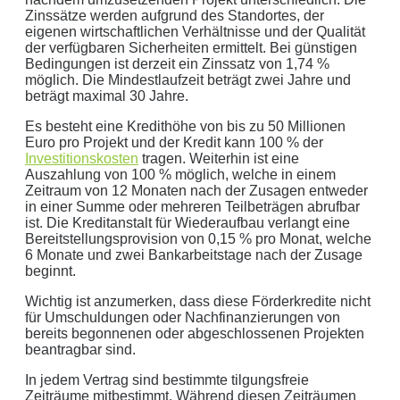
Werbezwecken in Form von Newslettern oder sonstigen
Zinssätze werden aufgrund des Standortes, der
Werbeformaten.
eigenen wirtschaftlichen Verhältnisse und der Qualität
der verfügbaren Sicherheiten ermittelt. Bei günstigen
REGIONAL. PERSÖNLICH. TYPISCH
Bedingungen ist derzeit ein Zinssatz von 1,74 %
möglich. Die Mindestlaufzeit beträgt zwei Jahre und
NORDDEUTSCH.
beträgt maximal 30 Jahre.
Sie erhalten einen Anruf von uns innerhalb von
48
Es besteht eine Kredithöhe von bis zu 50 Millionen
Stunden.
Getreu unser Markenpersönlichkeit
Euro pro Projekt und der Kredit kann 100 % der
Investitionskosten
tragen. Weiterhin ist eine
behandeln wir Ihr Anliegen von der ersten Minute an
Auszahlung von 100 % möglich, welche in einem
mit den altbewährten
norddeutschen
kaufmännischen
Zeitraum von 12 Monaten nach der Zusagen entweder
in einer Summe oder mehreren Teilbeträgen abrufbar
Tugenden.
ist. Die Kreditanstalt für Wiederaufbau verlangt eine
Bereitstellungsprovision von 0,15 % pro Monat, welche
Aus der Region, für die Region
. Daher arbeiten wir
6 Monate und zwei Bankarbeitstage nach der Zusage
nur mit regionalen Partnern und exklusiv für unsere
beginnt.
Kunden in Schleswig-Holstein.
Wichtig ist anzumerken, dass diese Förderkredite nicht
für Umschuldungen oder Nachfinanzierungen von
Ihre Daten in guten Händen:
bereits begonnenen oder abgeschlossenen Projekten
beantragbar sind.
keine Weitergabe an Dritte
In jedem Vertrag sind bestimmte tilgungsfreie
Zeiträume mitbestimmt. Während diesen Zeiträumen
sichere Datenübertragung