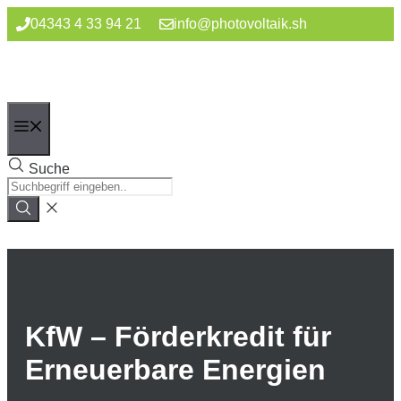
Zum
04343 4 33 94 21
info@photovoltaik.sh
Inhalt
springen
Menü
Suche
KfW – Förderkredit für
Erneuerbare Energien