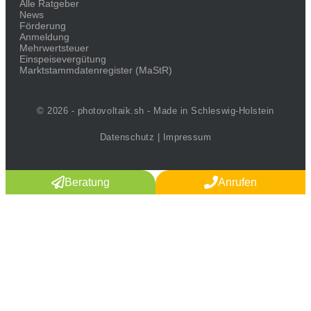
Alle Ratgeber
News
Förderung
Anmeldung
Mehrwertsteuer
Einspeisevergütung
Marktstammdaten­register (MaStR)
© 2026 - photovoltaik.sh - Made in Schleswig-Holstein
Datenschutz
|
Impressum
Beratung
Anrufen