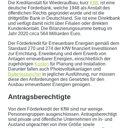
Die Kreditanstalt für Wiederaufbau, kurz
KfW
, ist eine
deutsche Förderbank, welche 1948 als Anstalt des
öffentlichen Rechts gegründet wurde und ist die
drittgrößte Bank in Deutschland. Sie ist eine Direktbank
Geben Sie hier Ihren jährlichen Stromverbrauch an
und verfügt damit nicht über Filialen oder direkten
Kundenkontakt. Die Bilanzierungssumme betrug im
kWh
Jahr 2020 circa 564 Milliarden Euro.
Wir empfehlen:
kWp Anlage sowie einen
kWp
Der Förderkredit für Erneuerbare Energien gemäß dem
Speicher.
Standard 270 und 274 der KfW finanziert Investitionen
Aktuellen Strompreis anpassen
zur Errichtung, Erweiterung und dem Erwerb von
€/kWh
Anlagen erneuerbarer Energien, einschließlich der
zugehörigen
Kosten
für Planung und Installation.
Hinweis:
Dies ist eine Beispielrechnung
Darunter fallen auch Photovoltaikanlagen und
Batteriespeicher
in jeglicher Ausführung, nur müssen
diese den Anforderungen des Gesetztes für den
Dies ist eine beispielhafte Rechnung mit folgender
Ausbau erneuerbarer Energien genügen.
Annahme:
Antragsberechtigte
0
kWh Verbrauch
Von dem Förderkredit der KfW sind nur wenige
aktuellen Strompreis von
0
Euro
Personengruppen ausgeschlossen. Antragsberechtigt
Photovoltaikanlage mit
0
kWp Leistung
sind private und öffentliche Unternehmen im In- und
Stromspeicher mit einer Kapazität von
0
kW
Ausland ungeachtet von ihrer Größe sowie