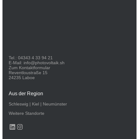
Tel.:
04343 4 33 94 21
E-Mail:
info@photovoltaik.sh
Zum Kontaktformular
Reventloustraße 15
24235 Laboe
Aus der Region
Schleswig
|
Kiel
|
Neumünster
Weitere Standorte
LinkedIn
Instagram