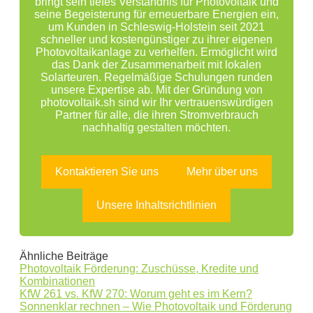
bringt sein tiefes Verständnis für Photovoltaik und
seine Begeisterung für erneuerbare Energien ein,
um Kunden in Schleswig-Holstein seit 2021
schneller und kostengünstiger zu ihrer eigenen
Photovoltaikanlage zu verhelfen. Ermöglicht wird
das Dank der Zusammenarbeit mit lokalen
Solarteuren. Regelmäßige Schulungen runden
unsere Expertise ab. Mit der Gründung von
photovoltaik.sh sind wir Ihr vertrauenswürdigen
Partner für alle, die ihren Stromverbrauch
nachhaltig gestalten möchten.
Kontaktieren Sie uns
Mehr über uns
Unsere Inhaltsrichtlinien
Ähnliche Beiträge
Photovoltaik Förderung: Zuschüsse, Kredite und
Kombinationen
KfW 261 vs. KfW 270: Worum geht es im Kern?
Sonnenklar rechnen – Wie Photovoltaik und Förderung