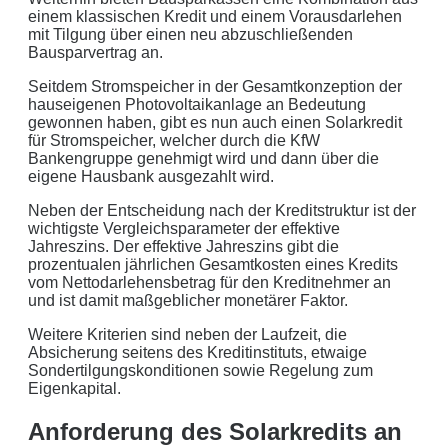
Werbeformaten.
einem klassischen Kredit und einem Vorausdarlehen
mit Tilgung über einen neu abzuschließenden
REGIONAL. PERSÖNLICH. TYPISCH
Bausparvertrag an.
NORDDEUTSCH.
Seitdem Stromspeicher in der Gesamtkonzeption der
hauseigenen Photovoltaikanlage an Bedeutung
Sie erhalten einen Anruf von uns innerhalb von
48
gewonnen haben, gibt es nun auch einen Solarkredit
Stunden.
Getreu unser Markenpersönlichkeit
für Stromspeicher, welcher durch die KfW
Bankengruppe genehmigt wird und dann über die
behandeln wir Ihr Anliegen von der ersten Minute an
eigene Hausbank ausgezahlt wird.
mit den altbewährten
norddeutschen
kaufmännischen
Neben der Entscheidung nach der Kreditstruktur ist der
Tugenden.
wichtigste Vergleichsparameter der effektive
Jahreszins. Der effektive Jahreszins gibt die
Aus der Region, für die Region
. Daher arbeiten wir
prozentualen jährlichen Gesamtkosten eines Kredits
nur mit regionalen Partnern und exklusiv für unsere
vom Nettodarlehensbetrag für den Kreditnehmer an
und ist damit maßgeblicher monetärer Faktor.
Kunden in Schleswig-Holstein.
Weitere Kriterien sind neben der Laufzeit, die
Ihre Daten in guten Händen:
Absicherung seitens des Kreditinstituts, etwaige
Sondertilgungskonditionen sowie Regelung zum
keine Weitergabe an Dritte
Eigenkapital.
Anforderung des Solarkredits an
sichere Datenübertragung