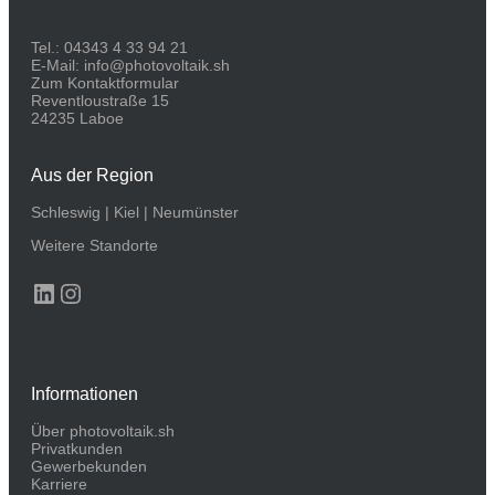
Tel.:
04343 4 33 94 21
E-Mail:
info@photovoltaik.sh
Zum Kontaktformular
Reventloustraße 15
24235 Laboe
Aus der Region
Schleswig
|
Kiel
|
Neumünster
Weitere Standorte
LinkedIn
Instagram
Informationen
Über photovoltaik.sh
Privatkunden
Gewerbekunden
Karriere