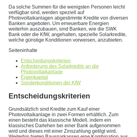
Da solche Summen für die wenigsten Personen leicht
Detailliertere Berechnungen liefert unser
verfügbar sind, werden speziell auf
Wirtschaftlichkeitsrechner
.
Photovoltaikanlagen abgestimmte Kredite von diversen
Banken angeboten. Um erneuerbare Energien
weiterhin auszubauen, sind Banken, wie die SWK
die bis 5000 kWh optimiert ist.
Bank oder die KfW, angehalten, spezielle Solarkredite,
Jetzt unverbindliches Angebot erhalten
welche günstige Konditionen vorweisen, anzubieten.
Bitte lasse dieses Feld leer.
Seiteninhalte
Entscheidungskriterien
Anforderung des Solarkredits an die
Photovoltaikanlage
Eigenkapital
Sonderkonditionen der KfW
Entscheidungskriterien
Grundsätzlich sind Kredite zum Kauf einer
Mit dem Absenden erklären Sie sich mit der
Datenverarbeitung
Photovoltaikanlage in zwei Formen erhältlich. Zum
einverstanden. Wir geben Ihre Daten nicht ohne Ihre ausdrückliche
einen besteht das klassische Modell, indem ein
Zustimmung an Dritte weiter. Wir verwenden Ihre Daten nicht zu
klassisches Darlehen bei einer Bank aufgenommen
wird und dieses mit einer Zinszahlung getilgt wird.
Werbezwecken in Form von Newslettern oder sonstigen
Weiterhin bieten Bausparkassen eine Kombination aus