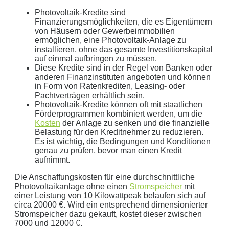
Photovoltaik-Kredite sind
Finanzierungsmöglichkeiten, die es Eigentümern
Geben Sie hier Ihren jährlichen Stromverbrauch an
von Häusern oder Gewerbeimmobilien
ermöglichen, eine Photovoltaik-Anlage zu
kWh
installieren, ohne das gesamte Investitionskapital
Wir empfehlen:
kWp Anlage sowie einen
kWp
auf einmal aufbringen zu müssen.
Diese Kredite sind in der Regel von Banken oder
Speicher.
anderen Finanzinstituten angeboten und können
Aktuellen Strompreis anpassen
in Form von Ratenkrediten, Leasing- oder
€/kWh
Pachtverträgen erhältlich sein.
Photovoltaik-Kredite können oft mit staatlichen
Hinweis:
Dies ist eine Beispielrechnung
Förderprogrammen kombiniert werden, um die
Kosten
der Anlage zu senken und die finanzielle
Belastung für den Kreditnehmer zu reduzieren.
Dies ist eine beispielhafte Rechnung mit folgender
Es ist wichtig, die Bedingungen und Konditionen
genau zu prüfen, bevor man einen Kredit
Annahme:
aufnimmt.
0
kWh Verbrauch
Die Anschaffungskosten für eine durchschnittliche
Photovoltaikanlage ohne einen
Stromspeicher
mit
aktuellen Strompreis von
0
Euro
einer Leistung von 10 Kilowattpeak belaufen sich auf
Photovoltaikanlage mit
0
kWp Leistung
circa 20000 €. Wird ein entsprechend dimensionierter
Stromspeicher mit einer Kapazität von
0
kW
Stromspeicher dazu gekauft, kostet dieser zwischen
7000 und 12000 €.
ergibt ein Autarkiegrad von
0 %