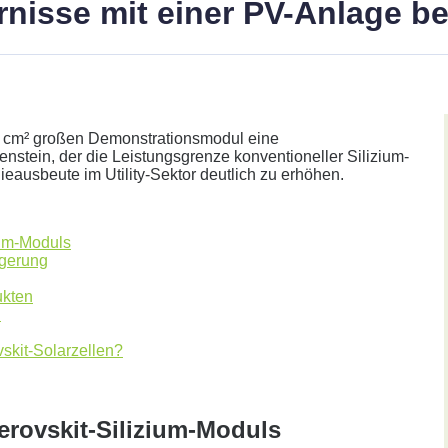
arnisse mit einer PV-Anlage 
cm² großen Demonstrationsmodul eine
nstein, der die Leistungsgrenze konventioneller Silizium-
gieausbeute im Utility-Sektor deutlich zu erhöhen.
ium-Moduls
her.
igerung
ukten
h
skit-Solarzellen?
Annahme:
erovskit-Silizium-Moduls