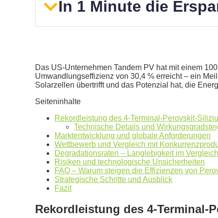
In 1 Minute die Ersp
Das US-Unternehmen Tandem PV hat mit einem 100 
Umwandlungseffizienz von 30,4 % erreicht – ein Meile
Solarzellen übertrifft und das Potenzial hat, die Ener
Geben Sie hier Ihren jährlichen Stromverbrauch an
Seiteninhalte
kWh
Rekordleistung des 4-Terminal-Perovskit-Siliz
Wir empfehlen:
kWp Anlage sowie einen
kWp Speic
Technische Details und Wirkungsgradste
Marktentwicklung und globale Anforderungen
Aktuellen Strompreis anpassen
Wettbewerb und Vergleich mit Konkurrenzprod
€/kWh
Degradationsraten – Langlebigkeit im Vergleic
Hinweis:
Dies ist eine Beispielrechnung
Risiken und technologische Unsicherheiten
FAQ – Warum steigen die Effizienzen von Perov
Strategische Schritte und Ausblick
Fazit
Dies ist eine beispielhafte Rechnung mit folgender 
Rekordleistung des 4-Terminal-P
0
kWh Verbrauch