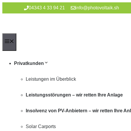
Zum
04343 4 33 94 21
info@photovoltaik.sh
Inhalt
springen
Menü
Privatkunden
Leistungen im Überblick
Leistungsstörungen – wir retten Ihre Anlage
Insolvenz von PV-Anbietern – wir retten Ihre An
Solar Carports