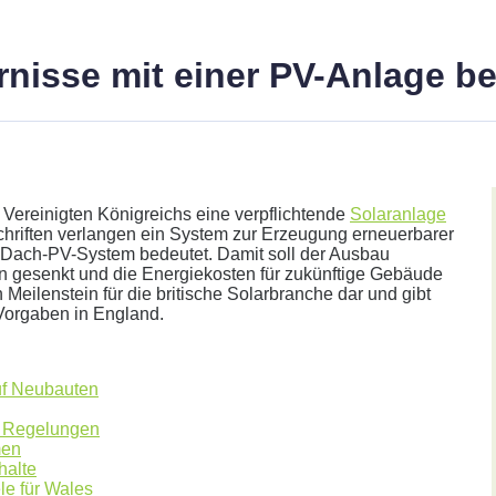
arnisse mit einer PV-Anlage 
Vereinigten Königreichs eine verpflichtende
Solaranlage
chriften verlangen ein System zur Erzeugung erneuerbarer
n Dach-PV-System bedeutet. Damit soll der Ausbau
n gesenkt und die Energiekosten für zukünftige Gebäude
 Meilenstein für die britische Solarbranche dar und gibt
 Vorgaben in England.
her.
uf Neubauten
e Regelungen
men
halte
le für Wales