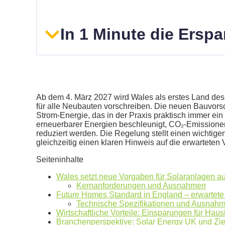
In 1 Minute die Ersp
Ab dem 4. März 2027 wird Wales als erstes Land des 
für alle Neubauten vorschreiben. Die neuen Bauvors
Strom-Energie, das in der Praxis praktisch immer ei
erneuerbarer Energien beschleunigt, CO₂-Emissione
Geben Sie hier Ihren jährlichen Stromverbrauch an
reduziert werden. Die Regelung stellt einen wichtigen
gleichzeitig einen klaren Hinweis auf die erwarteten
kWh
Wir empfehlen:
kWp Anlage sowie einen
kWp Speic
Seiteninhalte
Aktuellen Strompreis anpassen
Wales setzt neue Vorgaben für Solaranlagen a
€/kWh
Kernanforderungen und Ausnahmen
Hinweis:
Dies ist eine Beispielrechnung
Future Homes Standard in England – erwartet
Technische Spezifikationen und Ausnah
Wirtschaftliche Vorteile: Einsparungen für Haus
Branchenperspektive: Solar Energy UK und Zie