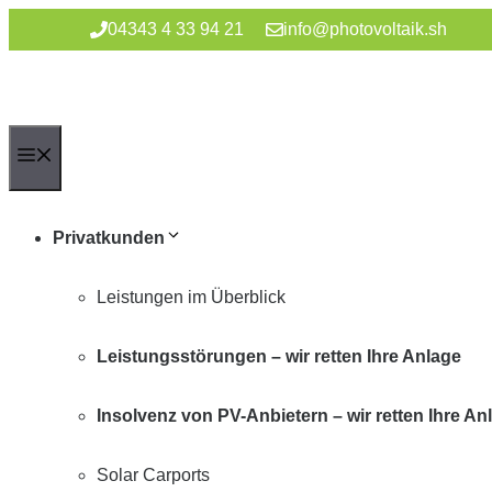
Zum
04343 4 33 94 21
info@photovoltaik.sh
Inhalt
springen
Menü
Privatkunden
Leistungen im Überblick
Leistungsstörungen – wir retten Ihre Anlage
Insolvenz von PV-Anbietern – wir retten Ihre An
Solar Carports