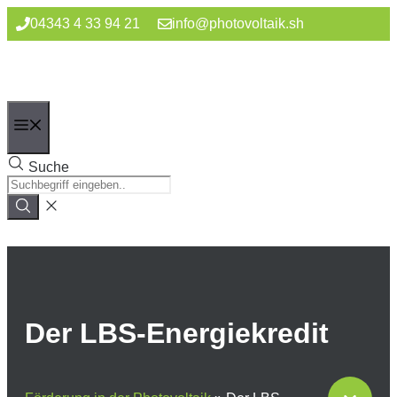
Zum
04343 4 33 94 21
info@photovoltaik.sh
Inhalt
springen
Menü
Suche
Der LBS-Energiekredit