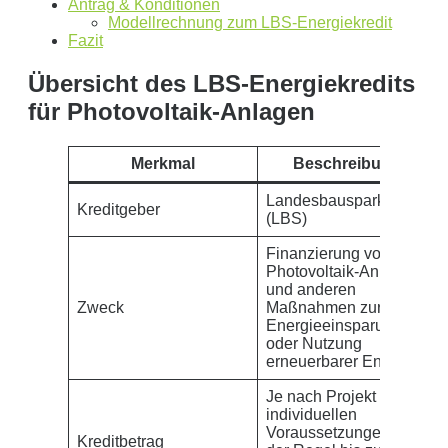
Stromspeicher mit einer Kapazität von
0
kW
Antrag & Konditionen
Modellrechnung zum LBS-Energiekredit
ergibt ein Autarkiegrad von
0 %
Fazit
Detailliertere Berechnungen liefert unser
Übersicht des LBS-Energiekredits
Wirtschaftlichkeitsrechner
.
für Photovoltaik-Anlagen
die bis 5000 kWh optimiert ist.
Jetzt unverbindliches Angebot erhalten
Merkmal
Beschreibung
Bitte lasse dieses Feld leer.
Landesbausparkassen
Kreditgeber
(LBS)
Finanzierung von
Photovoltaik-Anlagen
und anderen
Zweck
Maßnahmen zur
Energieeinsparung
oder Nutzung
erneuerbarer Energien
Mit dem Absenden erklären Sie sich mit der
Datenverarbeitung
Je nach Projekt und
individuellen
einverstanden. Wir geben Ihre Daten nicht ohne Ihre ausdrückliche
Voraussetzungen; in
Kreditbetrag
Zustimmung an Dritte weiter. Wir verwenden Ihre Daten nicht zu