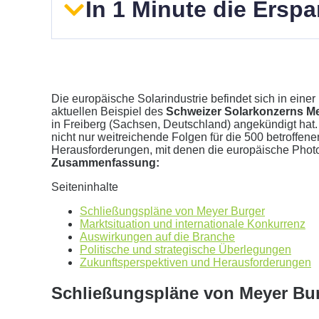
In 1 Minute die Ersp
Die europäische Solarindustrie befindet sich in eine
aktuellen Beispiel des
Schweizer Solarkonzerns M
in Freiberg (Sachsen, Deutschland) angekündigt hat
nicht nur weitreichende Folgen für die 500 betroffen
Geben Sie hier Ihren jährlichen Stromverbrauch an
Herausforderungen, mit denen die europäische Photov
Zusammenfassung:
kWh
Wir empfehlen:
kWp Anlage sowie einen
kWp Speic
Seiteninhalte
Aktuellen Strompreis anpassen
Schließungspläne von Meyer Burger
€/kWh
Marktsituation und internationale Konkurrenz
Hinweis:
Dies ist eine Beispielrechnung
Auswirkungen auf die Branche
Politische und strategische Überlegungen
Zukunftsperspektiven und Herausforderungen
Dies ist eine beispielhafte Rechnung mit folgender 
Schließungspläne von Meyer Bu
0
kWh Verbrauch