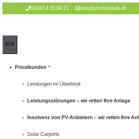
Zum
04343 4 33 94 21
info@photovoltaik.sh
Inhalt
springen
Menü
Privatkunden
Leistungen im Überblick
Leistungsstörungen – wir retten Ihre Anlage
Insolvenz von PV-Anbietern – wir retten Ihre An
Solar Carports