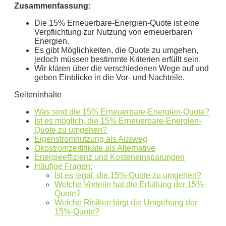
Zusammenfassung:
Die 15% Erneuerbare-Energien-Quote ist eine
Verpflichtung zur Nutzung von erneuerbaren
Geben Sie hier Ihren jährlichen Stromverbrauch an
Energien.
Es gibt Möglichkeiten, die Quote zu umgehen,
kWh
jedoch müssen bestimmte Kriterien erfüllt sein.
Wir empfehlen:
kWp Anlage sowie einen
kWp
Wir klären über die verschiedenen Wege auf und
geben Einblicke in die Vor- und Nachteile.
Speicher.
Aktuellen Strompreis anpassen
Seiteninhalte
€/kWh
Was sind die 15% Erneuerbare-Energien-Quote?
Hinweis:
Dies ist eine Beispielrechnung
Ist es möglich, die 15% Erneuerbare-Energien-
Quote zu umgehen?
Eigenstromnutzung als Ausweg
Ökostromzertifikate als Alternative
Dies ist eine beispielhafte Rechnung mit folgender
Energieeffizienz und Kosteneinsparungen
Annahme:
Häufige Fragen:
Ist es legal, die 15%-Quote zu umgehen?
0
kWh Verbrauch
Welche Vorteile hat die Erfüllung der 15%-
Quote?
aktuellen Strompreis von
0
Euro
Welche Risiken birgt die Umgehung der
Photovoltaikanlage mit
0
kWp Leistung
15%-Quote?
Stromspeicher mit einer Kapazität von
0
kW