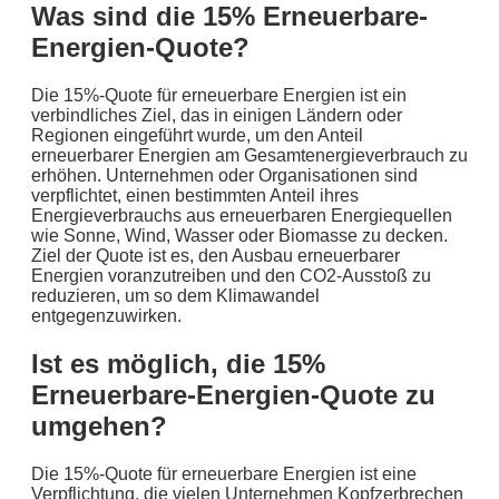
Was sind die 15% Erneuerbare-
ergibt ein Autarkiegrad von
0 %
Energien-Quote?
Detailliertere Berechnungen liefert unser
Wirtschaftlichkeitsrechner
.
Die 15%-Quote für erneuerbare Energien ist ein
verbindliches Ziel, das in einigen Ländern oder
die bis 5000 kWh optimiert ist.
Regionen eingeführt wurde, um den Anteil
erneuerbarer Energien am Gesamtenergieverbrauch zu
Jetzt unverbindliches Angebot erhalten
erhöhen. Unternehmen oder Organisationen sind
verpflichtet, einen bestimmten Anteil ihres
Bitte lasse dieses Feld leer.
Energieverbrauchs aus erneuerbaren Energiequellen
wie Sonne, Wind, Wasser oder Biomasse zu decken.
Ziel der Quote ist es, den Ausbau erneuerbarer
Energien voranzutreiben und den CO2-Ausstoß zu
reduzieren, um so dem Klimawandel
entgegenzuwirken.
Ist es möglich, die 15%
Erneuerbare-Energien-Quote zu
umgehen?
Mit dem Absenden erklären Sie sich mit der
Datenverarbeitung
einverstanden. Wir geben Ihre Daten nicht ohne Ihre ausdrückliche
Die 15%-Quote für erneuerbare Energien ist eine
Zustimmung an Dritte weiter. Wir verwenden Ihre Daten nicht zu
Verpflichtung, die vielen Unternehmen Kopfzerbrechen