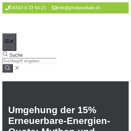
Zum
04343 4 33 94 21
info@photovoltaik.sh
Inhalt
springen
Menü
Suche
Umgehung der 15%
Erneuerbare-Energien-