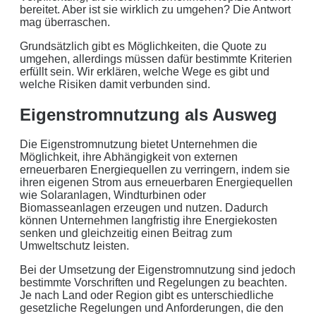
Werbezwecken in Form von Newslettern oder sonstigen
bereitet. Aber ist sie wirklich zu umgehen? Die Antwort
Werbeformaten.
mag überraschen.
Grundsätzlich gibt es Möglichkeiten, die Quote zu
REGIONAL. PERSÖNLICH. TYPISCH
umgehen, allerdings müssen dafür bestimmte Kriterien
NORDDEUTSCH.
erfüllt sein. Wir erklären, welche Wege es gibt und
welche Risiken damit verbunden sind.
Sie erhalten einen Anruf von uns innerhalb von
48
Eigenstromnutzung als Ausweg
Stunden.
Getreu unser Markenpersönlichkeit
behandeln wir Ihr Anliegen von der ersten Minute an
Die Eigenstromnutzung bietet Unternehmen die
mit den altbewährten
norddeutschen
kaufmännischen
Möglichkeit, ihre Abhängigkeit von externen
Tugenden.
erneuerbaren Energiequellen zu verringern, indem sie
ihren eigenen Strom aus erneuerbaren Energiequellen
Aus der Region, für die Region
. Daher arbeiten wir
wie Solaranlagen, Windturbinen oder
Biomasseanlagen erzeugen und nutzen. Dadurch
nur mit regionalen Partnern und exklusiv für unsere
können Unternehmen langfristig ihre Energiekosten
Kunden in Schleswig-Holstein.
senken und gleichzeitig einen Beitrag zum
Umweltschutz leisten.
Ihre Daten in guten Händen:
Bei der Umsetzung der Eigenstromnutzung sind jedoch
bestimmte Vorschriften und Regelungen zu beachten.
keine Weitergabe an Dritte
Je nach Land oder Region gibt es unterschiedliche
gesetzliche Regelungen und Anforderungen, die den